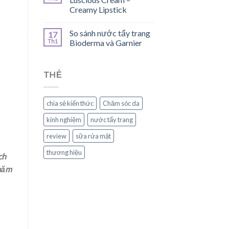
Creamy Lipstick
So sánh nước tẩy trang
17
Th1
Bioderma và Garnier
THẺ
chia sẻ kiến thức
Chăm sóc da
kinh nghiệm
nước tẩy trang
review
sữa rửa mặt
thương hiệu
ch
 năm