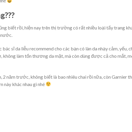
 nhé
ng???
g biết rồi, hiện nay trên thị trường có rất nhiều loại tẩy trang kh
 nước.
 bác sĩ da liễu recommend cho các bạn có làn da nhạy cảm, yếu, c
nhẹ, không làm tổn thương da mặt, mà còn dùng được cả cho mắt, m
 năm trước, không biết là bao nhiêu chai rồi nữa, còn Garnier th
em này khác nhau gì nhé