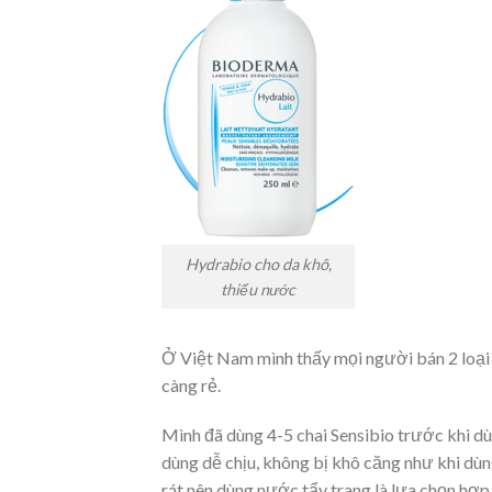
Hydrabio cho da khô,
thiếu nước
Ở Việt Nam mình thấy mọi người bán 2 loại đ
càng rẻ.
Mình đã dùng 4-5 chai Sensibio trước khi dù
dùng dễ chịu, không bị khô căng như khi dù
rát nên dùng nước tẩy trang là lựa chọn hợp 