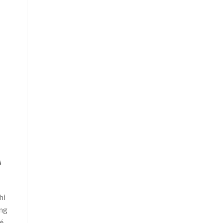
á
hi
ũng
é.