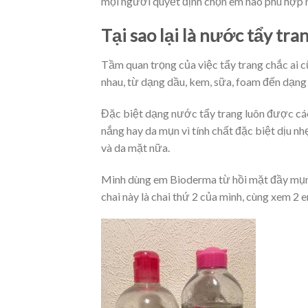
mọi người quyết định chọn em nào phù hợp
Tại sao lại là nước tẩy tra
Tầm quan trọng của việc tẩy trang chắc ai cũn
nhau, từ dạng dầu, kem, sữa, foam đến dạng
Đặc biệt dạng nước tẩy trang luôn được các
nắng hay da mụn vì tính chất đặc biệt dịu 
và da mặt nữa.
Mình dùng em Bioderma từ hồi mặt đầy mụn, 2
chai này là chai thứ 2 của mình, cùng xem 2 