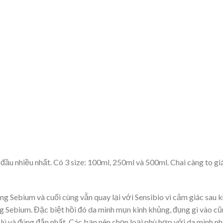
ầu nhiều nhất. Có 3 size: 100ml, 250ml và 500ml. Chai càng to gi
ng Sebium và cuối cùng vẫn quay lại với Sensibio vì cảm giác sau k
ng Sebium. Đặc biệt hồi đó da mình mụn kinh khủng, đụng gì vào c
lý và đúng đắn nhất. Các bạn nên chọn loại phù hợp với da mình nh