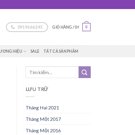
0919666245
0
GIỎ HÀNG /
0
₫
ƯƠNG HIỆU
SALE
TẤT CẢ SẢN PHẨM
LƯU TRỮ
Tháng Hai 2021
Tháng Một 2017
Tháng Một 2016