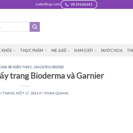
LiebeShop.com
0919666245
 KHỎE
THỰC PHẨM
MẸ & BÉ
NAM GIỚI
NƯỚC HOA
TH
CHIA SẺ KIẾN THỨC
,
UNCATEGORIZED
ẩy trang Bioderma và Garnier
ON
THÁNG MỘT 17, 2016
BY
PHAN QUANG