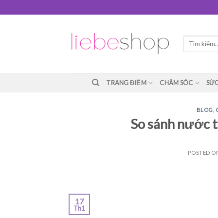
Skip
to
content
Tìm
kiếm:
TRANG ĐIỂM
CHĂM SÓC
SỨC
BLOG
,
So sánh nước t
POSTED 
17
Th1