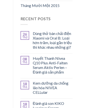
Tháng Mười Một 2015
RECENT POSTS
Dùng thử bàn chải điện
26
Th2
Xiaomi và Oral B: Loại
hơn trăm, loại gần triệu
thì khác nhau những gì?
Huyết Thanh Nivea
08
Th1
Q10 Plus Anti-Falten
Serum Aktiv Perlen –
Đánh giá sản phẩm
Kem dưỡng da chống
18
Th1
lão hóa NIVEA
CELLular
Đánh giá son KIKO
18
Th1
Luscious Cream –