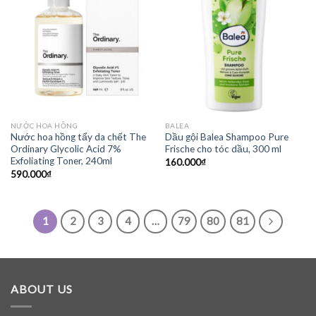
NƯỚC HOA HỒNG
BALEA
Nước hoa hồng tẩy da chết The
Dầu gội Balea Shampoo Pure
Ordinary Glycolic Acid 7%
Frische cho tóc dầu, 300 ml
Exfoliating Toner, 240ml
160.000
₫
590.000
₫
1
2
3
4
…
79
80
81
ABOUT US