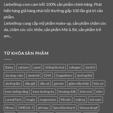
LiebeShop.com cam kết 100% sản phẩm chính hãng. Phát
hiện hàng giả hàng nhái bồi thường gấp 100 lần giá trị sản
phẩm.
LiebeShop cung cấp mỹ phẩm make-up, sản phẩm chăm sóc
da, chăm sóc sức khỏe, sản phẩm Mẹ & Bé, sản phẩm trẻ
em...
TỪ KHÓA SẢN PHẨM
Balea
calcium
canxi
chống lão hoá
collagen
da khô
da nhạy cảm
denkmit
DHA
Doppelherz
dưỡng thể
dưỡng ẩm
dầu gội
dầu xả
garnier
giảm nếp nhăn
hữu cơ
kem chống nắng
kem dưỡng da
khoáng chất
khử mùi
kẽm
Loreal Paris
magie
magnesium
Mivolis
mặt nạ
mờ nám
Nivea
OMEGA-3
phủ bạc
Sanct Bernhard
Schwarzkopf