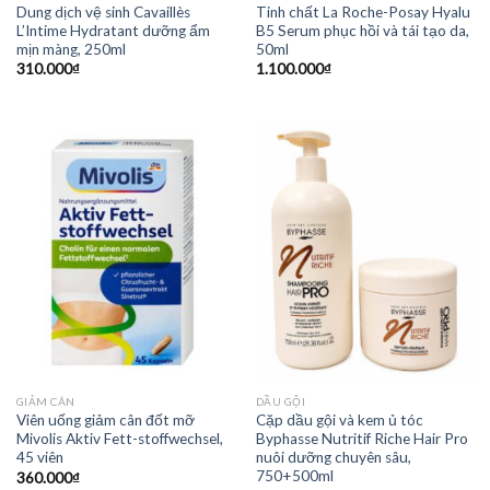
Dung dịch vệ sinh Cavaillès
Tinh chất La Roche-Posay Hyalu
L’Intime Hydratant dưỡng ẩm
B5 Serum phục hồi và tái tạo da,
mịn màng, 250ml
50ml
310.000
₫
1.100.000
₫
GIẢM CÂN
DẦU GỘI
Viên uống giảm cân đốt mỡ
Cặp dầu gội và kem ủ tóc
Mivolis Aktiv Fett-stoffwechsel,
Byphasse Nutritif Riche Hair Pro
45 viên
nuôi dưỡng chuyên sâu,
750+500ml
360.000
₫