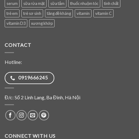
serum
sữa rửa mặt
sữa tắm
thuốc nhuộm tóc
tinh chất
trẻ em
trẻ sơ sinh
tăng đề kháng
vitamin
vitamin C
vitamin D3
xương khớp
CONTACT
Hotline:
0919666245
Đ/c: Số 2 Linh Lang, Ba Đình, Hà Nội
CONNECT WITH US