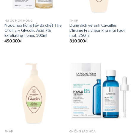
NƯỚC HOA HỒNG
PHÁP
Nước hoa hồng tẩy da chết The
Dung dịch vệ sinh Cavaillès
Ordinary Glycolic Acid 7%
L’Intime Fraicheur khử mùi tươi
Exfoliating Toner, 100ml
mát, 250ml
450.000
₫
310.000
₫
PHÁP
CHỐNG LÃO HÓA