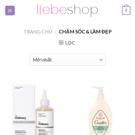
Skip
0
to
content
TRANG CHỦ
/
CHĂM SÓC & LÀM ĐẸP
LỌC