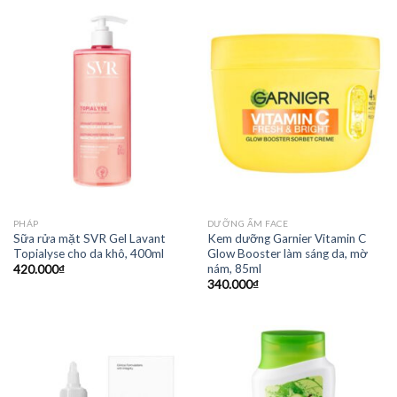
PHÁP
DƯỠNG ẨM FACE
Sữa rửa mặt SVR Gel Lavant
Kem dưỡng Garnier Vitamin C
Topialyse cho da khô, 400ml
Glow Booster làm sáng da, mờ
nám, 85ml
420.000
₫
340.000
₫