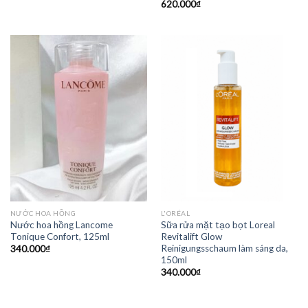
620.000
₫
NƯỚC HOA HỒNG
L'ORÉAL
Nước hoa hồng Lancome
Sữa rửa mặt tạo bọt Loreal
Tonique Confort, 125ml
Revitalift Glow
Reinigungsschaum làm sáng da,
340.000
₫
150ml
340.000
₫