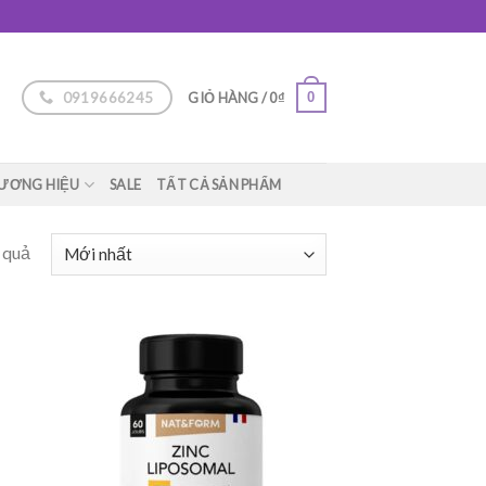
0919666245
0
GIỎ HÀNG /
0
₫
ƯƠNG HIỆU
SALE
TẤT CẢ SẢN PHẨM
 quả