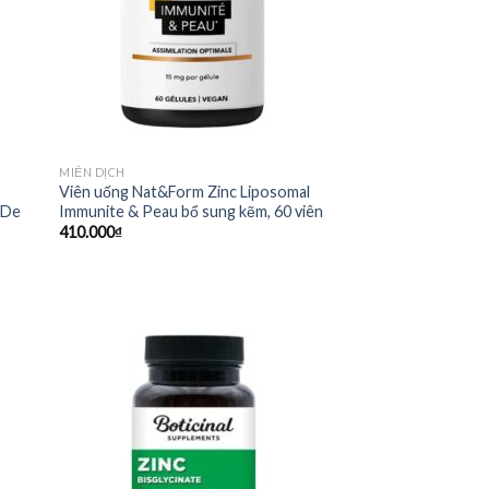
MIỄN DỊCH
Viên uống Nat&Form Zinc Liposomal
 De
Immunite & Peau bổ sung kẽm, 60 viên
410.000
₫