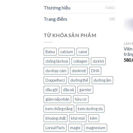
Thương hiệu
(1661)
Trang điểm
(38)
TỪ KHÓA SẢN PHẨM
LÀM 
Viên
Balea
calcium
canxi
trắng
580.
chống lão hoá
collagen
da khô
da nhạy cảm
denkmit
DHA
Doppelherz
dưỡng thể
dưỡng ẩm
dầu gội
dầu xả
garnier
giảm nếp nhăn
hữu cơ
kem chống nắng
kem dưỡng da
khoáng chất
khử mùi
kẽm
Loreal Paris
magie
magnesium