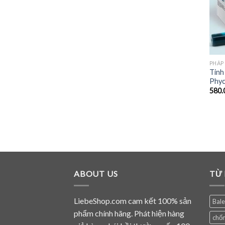
PHÁP
Tinh
Phyc
580.
ABOUT US
TỪ
LiebeShop.com cam kết 100% sản
Bal
phẩm chính hãng. Phát hiện hàng
chốn