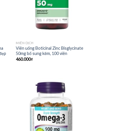
MIỄN DỊCH
ma
Viên uống Boticinal Zinc Bisglycinate
 đẹp
50mg bổ sung kẽm, 100 viên
460.000
₫