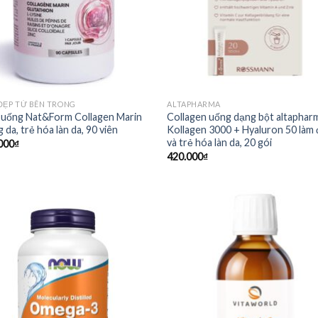
ĐẸP TỪ BÊN TRONG
ALTAPHARMA
 uống Nat&Form Collagen Marin
Collagen uống dạng bột altaphar
 da, trẻ hóa làn da, 90 viên
Kollagen 3000 + Hyaluron 50 làm
và trẻ hóa làn da, 20 gói
000
₫
420.000
₫