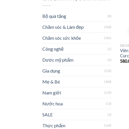
Bộ quà tặng
(8)
Chăm sóc & Làm đẹp
(968)
Chăm sóc sức khỏe
(541)
DẠ D
Công nghệ
(1)
Viên
Curc
Dược mỹ phẩm
(6)
580.
Gia dụng
(133)
Mẹ & Bé
(340)
Nam giới
(129)
Nước hoa
(13)
SALE
(2)
Thực phẩm
(169)