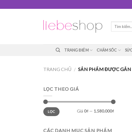
Skip
to
content
Tìm
kiếm:
TRANG ĐIỂM
CHĂM SÓC
SỨC
TRANG CHỦ
/
SẢN PHẨM ĐƯỢC GẮN 
LỌC THEO GIÁ
Giá
0₫
—
1.580.000₫
LỌC
CÁC DANH MỤC SẢN PHẨM