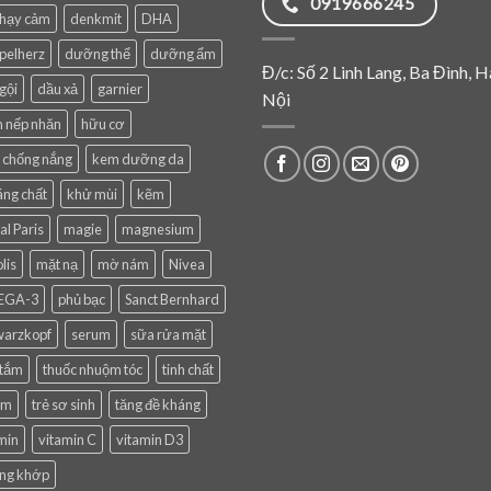
0919666245
nhạy cảm
denkmit
DHA
pelherz
dưỡng thể
dưỡng ẩm
Đ/c: Số 2 Linh Lang, Ba Đình, H
gội
dầu xả
garnier
Nội
 nếp nhăn
hữu cơ
 chống nắng
kem dưỡng da
ng chất
khử mùi
kẽm
al Paris
magie
magnesium
lis
mặt nạ
mờ nám
Nivea
EGA-3
phủ bạc
Sanct Bernhard
warzkopf
serum
sữa rửa mặt
 tắm
thuốc nhuộm tóc
tinh chất
em
trẻ sơ sinh
tăng đề kháng
min
vitamin C
vitamin D3
ng khớp