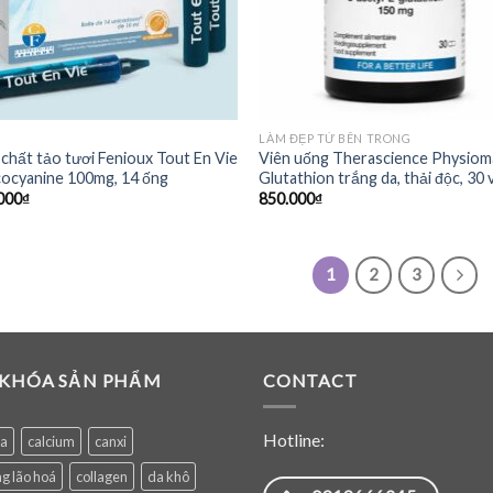
LÀM ĐẸP TỪ BÊN TRONG
 chất tảo tươi Fenioux Tout En Vie
Viên uống Therascience Physio
ocyanine 100mg, 14 ống
Glutathion trắng da, thải độc, 30 
000
₫
850.000
₫
1
2
3
 KHÓA SẢN PHẨM
CONTACT
Hotline:
ea
calcium
canxi
g lão hoá
collagen
da khô