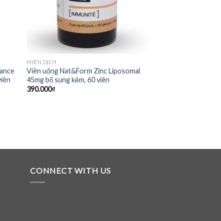
MIỄN DỊCH
mance
Viên uống Nat&Form Zinc Liposomal
viên
45mg bổ sung kẽm, 60 viên
390.000
₫
CONNECT WITH US