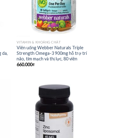
VITAMIN & KHOÁNG CHẤT
Viên uống Webber Naturals Triple
 da,
Strength Omega-3 900mg hỗ trợ trí
não, tim mạch và thị lực, 80 viên
660.000
₫