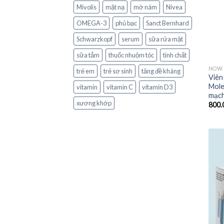
Mivolis
mặt nạ
mờ nám
Nivea
OMEGA-3
phủ bạc
Sanct Bernhard
Schwarzkopf
serum
sữa rửa mặt
sữa tắm
thuốc nhuộm tóc
tinh chất
NOW
trẻ em
trẻ sơ sinh
tăng đề kháng
Viên
Molec
vitamin
vitamin C
vitamin D3
mạch 
xương khớp
800.