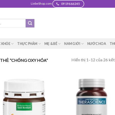
LiebeShop.com
0919666245
 KHỎE
THỰC PHẨM
MẸ & BÉ
NAM GIỚI
NƯỚC HOA
TH
Hiển thị 1–12 của 26 kết
THẺ “CHỐNG OXY HÓA”