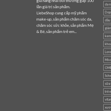
giả hàng nhái bồi thường gấp 100
da 
lần giá trị sản phẩm.
Dop
LiebeShop cung cấp mỹ phẩm
make-up, sản phẩm chăm sóc da,
dầu 
chăm sóc sức khỏe, sản phẩm Mẹ
giảm
& Bé, sản phẩm trẻ em...
kem
khoá
Lore
Mivo
OM
Sch
sữa
trẻ 
vita
xươ