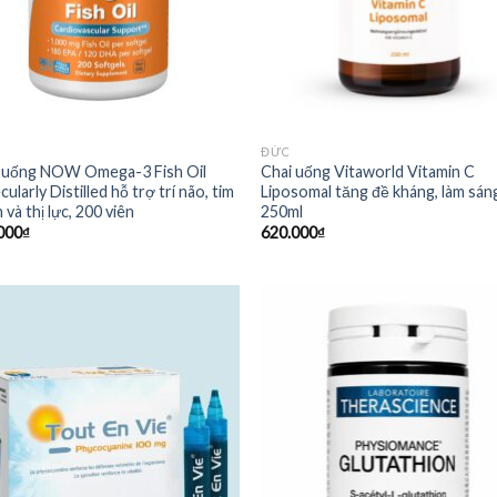
ĐỨC
 uống NOW Omega-3 Fish Oil
Chai uống Vitaworld Vitamin C
ularly Distilled hỗ trợ trí não, tim
Liposomal tăng đề kháng, làm sáng
và thị lực, 200 viên
250ml
000
₫
620.000
₫