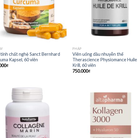
ÀY
PHÁP
 tinh chất nghệ Sanct Bernhard
Viên uống dầu nhuyễn thể
uma Kapsel, 60 viên
Therascience Physiomance Huile
Krill, 60 viên
000
₫
750.000
₫