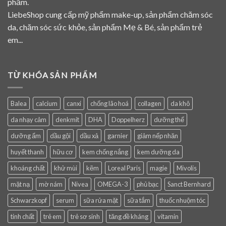
phẩm.
LiebeShop cung cấp mỹ phẩm make-up, sản phẩm chăm sóc
da, chăm sóc sức khỏe, sản phẩm Mẹ & Bé, sản phẩm trẻ
em...
TỪ KHÓA SẢN PHẨM
Balea
calcium
canxi
chống lão hoá
collagen
da khô
da nhạy cảm
denkmit
DHA
Doppelherz
dưỡng thể
dưỡng ẩm
dầu gội
dầu xả
garnier
giảm nếp nhăn
huyết thanh
hữu cơ
kem chống nắng
kem dưỡng da
khoáng chất
khử mùi
kẽm
Loreal Paris
magie
Mivolis
mặt nạ
mờ nám
Nivea
OMEGA-3
phủ bạc
Sanct Bernhard
Schwarzkopf
serum
sữa rửa mặt
sữa tắm
thuốc nhuộm tóc
tinh chất
trẻ em
trẻ sơ sinh
tăng đề kháng
vitamin