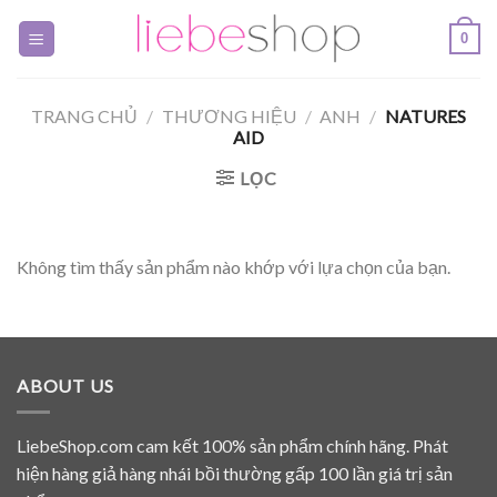
Skip
0
to
content
TRANG CHỦ
/
THƯƠNG HIỆU
/
ANH
/
NATURES
AID
LỌC
Không tìm thấy sản phẩm nào khớp với lựa chọn của bạn.
ABOUT US
LiebeShop.com cam kết 100% sản phẩm chính hãng. Phát
hiện hàng giả hàng nhái bồi thường gấp 100 lần giá trị sản