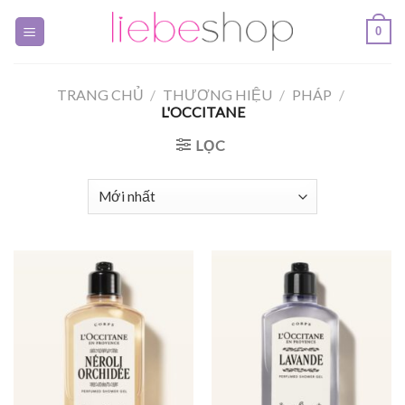
Skip
0
to
content
TRANG CHỦ
/
THƯƠNG HIỆU
/
PHÁP
/
L'OCCITANE
LỌC