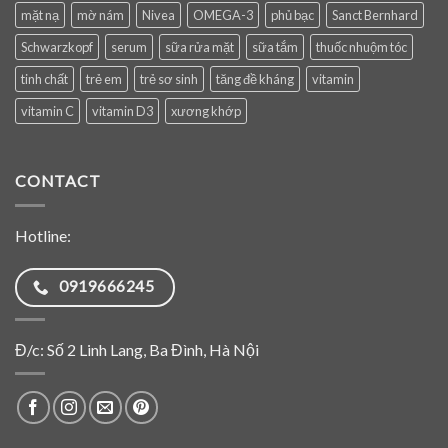
mặt nạ
mờ nám
Nivea
OMEGA-3
phủ bạc
Sanct Bernhard
Schwarzkopf
serum
sữa rửa mặt
sữa tắm
thuốc nhuộm tóc
tinh chất
trẻ em
trẻ sơ sinh
tăng đề kháng
vitamin
vitamin C
vitamin D3
xương khớp
CONTACT
Hotline:
0919666245
Đ/c: Số 2 Linh Lang, Ba Đình, Hà Nội