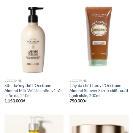
L'OCCITANE
L'OCCITANE
Sữa dưỡng thể L’Occitane
Tẩy da chết body L’Occitane
Almond Milk Veil làm mềm và săn
Almond Shower Scrub chiết xuất
chắc da, 240ml
hạnh nhân, 200ml
1.150.000
₫
750.000
₫