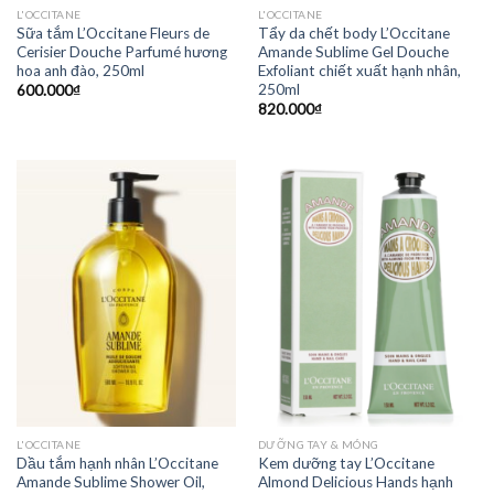
L'OCCITANE
L'OCCITANE
Sữa tắm L’Occitane Fleurs de
Tẩy da chết body L’Occitane
Cerisier Douche Parfumé hương
Amande Sublime Gel Douche
hoa anh đào, 250ml
Exfoliant chiết xuất hạnh nhân,
250ml
600.000
₫
820.000
₫
L'OCCITANE
DƯỠNG TAY & MÓNG
Dầu tắm hạnh nhân L’Occitane
Kem dưỡng tay L’Occitane
Amande Sublime Shower Oil,
Almond Delicious Hands hạnh