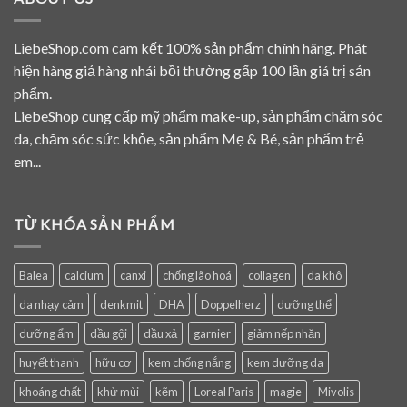
LiebeShop.com cam kết 100% sản phẩm chính hãng. Phát
hiện hàng giả hàng nhái bồi thường gấp 100 lần giá trị sản
phẩm.
LiebeShop cung cấp mỹ phẩm make-up, sản phẩm chăm sóc
da, chăm sóc sức khỏe, sản phẩm Mẹ & Bé, sản phẩm trẻ
em...
TỪ KHÓA SẢN PHẨM
Balea
calcium
canxi
chống lão hoá
collagen
da khô
da nhạy cảm
denkmit
DHA
Doppelherz
dưỡng thể
dưỡng ẩm
dầu gội
dầu xả
garnier
giảm nếp nhăn
huyết thanh
hữu cơ
kem chống nắng
kem dưỡng da
khoáng chất
khử mùi
kẽm
Loreal Paris
magie
Mivolis