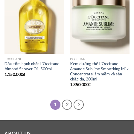
L'OCCITANE
L'OCCITANE
Dầu tắm hạnh nhân L’Occitane
Kem dưỡng thể L’Occitane
Almond Shower Oil, 500ml
Amande Sublime Smoothing Milk
Concentrate làm mềm và săn
1.150.000
₫
chắc da, 200ml
1.350.000
₫
1
2
ABOUT US