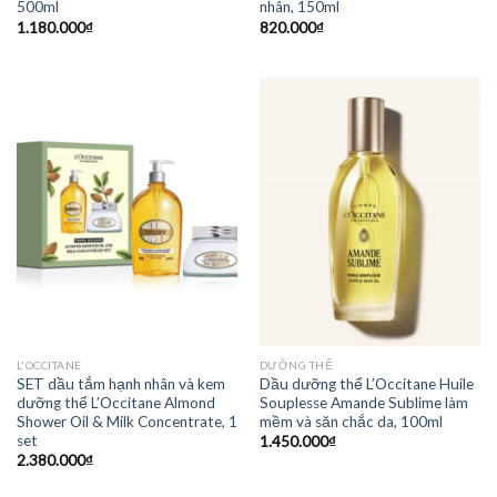
500ml
nhân, 150ml
1.180.000
₫
820.000
₫
L'OCCITANE
DƯỠNG THỂ
SET dầu tắm hạnh nhân và kem
Dầu dưỡng thể L’Occitane Huile
dưỡng thể L’Occitane Almond
Souplesse Amande Sublime làm
Shower Oil & Milk Concentrate, 1
mềm và săn chắc da, 100ml
set
1.450.000
₫
2.380.000
₫