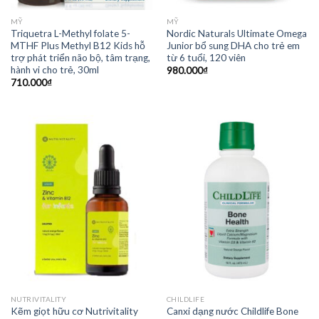
MỸ
MỸ
Triquetra L-Methyl folate 5-
Nordic Naturals Ultimate Omega
MTHF Plus Methyl B12 Kids hỗ
Junior bổ sung DHA cho trẻ em
trợ phát triển não bộ, tâm trạng,
từ 6 tuổi, 120 viên
hành vi cho trẻ, 30ml
980.000
₫
710.000
₫
NUTRIVITALITY
CHILDLIFE
Kẽm giọt hữu cơ Nutrivitality
Canxi dạng nước Childlife Bone