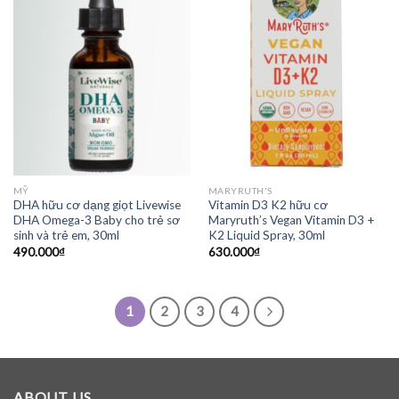
MỸ
MARYRUTH'S
DHA hữu cơ dạng giọt Livewise
Vitamin D3 K2 hữu cơ
DHA Omega-3 Baby cho trẻ sơ
Maryruth’s Vegan Vitamin D3 +
sinh và trẻ em, 30ml
K2 Liquid Spray, 30ml
490.000
₫
630.000
₫
1
2
3
4
ABOUT US