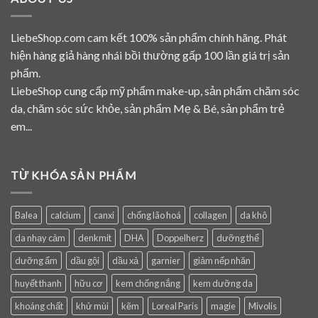
LiebeShop.com cam kết 100% sản phẩm chính hãng. Phát
hiện hàng giả hàng nhái bồi thường gấp 100 lần giá trị sản
phẩm.
LiebeShop cung cấp mỹ phẩm make-up, sản phẩm chăm sóc
da, chăm sóc sức khỏe, sản phẩm Mẹ & Bé, sản phẩm trẻ
em...
TỪ KHÓA SẢN PHẨM
Balea
calcium
canxi
chống lão hoá
collagen
da khô
da nhạy cảm
denkmit
DHA
Doppelherz
dưỡng thể
dưỡng ẩm
dầu gội
dầu xả
garnier
giảm nếp nhăn
huyết thanh
hữu cơ
kem chống nắng
kem dưỡng da
khoáng chất
khử mùi
kẽm
Loreal Paris
magie
Mivolis