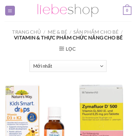
Skip
0
to
content
TRANG CHỦ
/
MẸ & BÉ
/
SẢN PHẨM CHO BÉ
/
VITAMIN & THỰC PHẨM CHỨC NĂNG CHO BÉ
LỌC