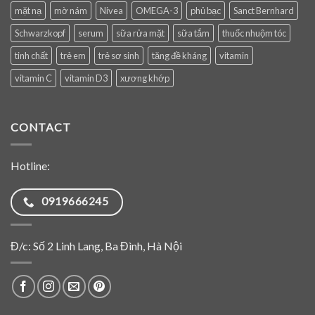
mặt nạ
mờ nám
Nivea
OMEGA-3
phủ bạc
Sanct Bernhard
Schwarzkopf
serum
sữa rửa mặt
sữa tắm
thuốc nhuộm tóc
tinh chất
trẻ em
trẻ sơ sinh
tăng đề kháng
vitamin
vitamin C
vitamin D3
xương khớp
CONTACT
Hotline:
0919666245
Đ/c: Số 2 Linh Lang, Ba Đình, Hà Nội