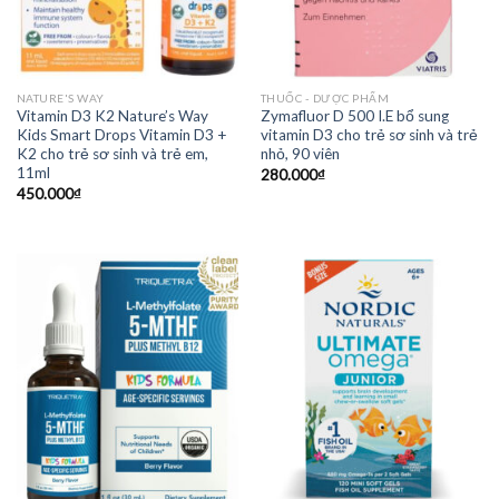
NATURE'S WAY
THUỐC - DƯỢC PHẨM
Vitamin D3 K2 Nature’s Way
Zymafluor D 500 I.E bổ sung
Kids Smart Drops Vitamin D3 +
vitamin D3 cho trẻ sơ sinh và trẻ
K2 cho trẻ sơ sinh và trẻ em,
nhỏ, 90 viên
11ml
280.000
₫
450.000
₫