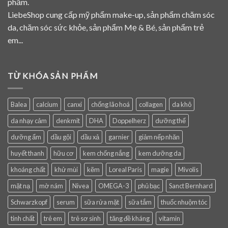
phẩm.
LiebeShop cung cấp mỹ phẩm make-up, sản phẩm chăm sóc
da, chăm sóc sức khỏe, sản phẩm Mẹ & Bé, sản phẩm trẻ
em...
TỪ KHÓA SẢN PHẨM
Balea
calcium
canxi
chống lão hoá
collagen
da khô
da nhạy cảm
denkmit
DHA
Doppelherz
dưỡng thể
dưỡng ẩm
dầu gội
dầu xả
garnier
giảm nếp nhăn
huyết thanh
hữu cơ
kem chống nắng
kem dưỡng da
khoáng chất
khử mùi
kẽm
Loreal Paris
magie
Mivolis
mặt nạ
mờ nám
Nivea
OMEGA-3
phủ bạc
Sanct Bernhard
Schwarzkopf
serum
sữa rửa mặt
sữa tắm
thuốc nhuộm tóc
tinh chất
trẻ em
trẻ sơ sinh
tăng đề kháng
vitamin