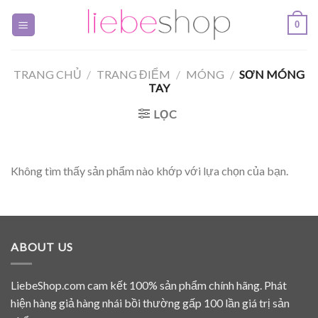
Skip
0
to
content
TRANG CHỦ
/
TRANG ĐIỂM
/
MÓNG
/
SƠN MÓNG
TAY
LỌC
Không tìm thấy sản phẩm nào khớp với lựa chọn của bạn.
ABOUT US
LiebeShop.com cam kết 100% sản phẩm chính hãng. Phát
hiện hàng giả hàng nhái bồi thường gấp 100 lần giá trị sản