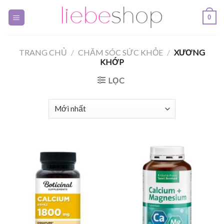
Skip
0
to
content
TRANG CHỦ
/
CHĂM SÓC SỨC KHỎE
/
XƯƠNG
KHỚP
LỌC