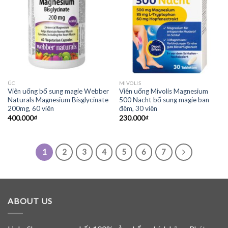
ÚC
MIVOLIS
Viên uống bổ sung magie Webber
Viên uống Mivolis Magnesium
Naturals Magnesium Bisglycinate
500 Nacht bổ sung magie ban
200mg, 60 viên
đêm, 30 viên
400.000
₫
230.000
₫
1
2
3
4
5
6
7
ABOUT US