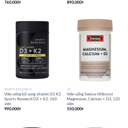
760.000
₫
890.000
₫
SPORTS RESEARCH
ÚC
Viên uống bổ sung vitamin D3 K2
Viên uống Swisse Ultiboost
Sports Research D3 + K2, 160
Magnesium, Calcium + D3, 120
viên
viên
990.000
₫
550.000
₫