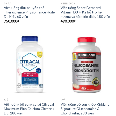
PHÁP
MIỄN DỊCH
Viên uống dầu nhuyễn thể
Viên uống Sanct Bernhard
Therascience Physiomance Huile
Vitamin D3 + K2 hỗ trợ hệ
De Krill, 60 viên
xương và hệ miễn dịch, 180 viên
750.000
₫
490.000
₫
MỸ
MỸ
Viên uống bổ sung canxi Citracal
Viên uống bổ sụn khớp Kirkland
Maximum Plus Calcium Citrate +
Signature Glucosamine &
D3, 280 viên
Chondroitin, 280 viên