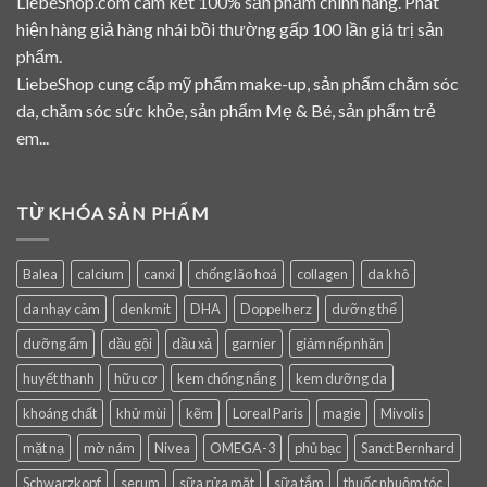
LiebeShop.com cam kết 100% sản phẩm chính hãng. Phát
hiện hàng giả hàng nhái bồi thường gấp 100 lần giá trị sản
phẩm.
LiebeShop cung cấp mỹ phẩm make-up, sản phẩm chăm sóc
da, chăm sóc sức khỏe, sản phẩm Mẹ & Bé, sản phẩm trẻ
em...
TỪ KHÓA SẢN PHẨM
Balea
calcium
canxi
chống lão hoá
collagen
da khô
da nhạy cảm
denkmit
DHA
Doppelherz
dưỡng thể
dưỡng ẩm
dầu gội
dầu xả
garnier
giảm nếp nhăn
huyết thanh
hữu cơ
kem chống nắng
kem dưỡng da
khoáng chất
khử mùi
kẽm
Loreal Paris
magie
Mivolis
mặt nạ
mờ nám
Nivea
OMEGA-3
phủ bạc
Sanct Bernhard
Schwarzkopf
serum
sữa rửa mặt
sữa tắm
thuốc nhuộm tóc