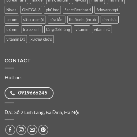
Nivea
OMEGA-3
phủ bạc
Sanct Bernhard
Schwarzkopf
serum
sữa rửa mặt
sữa tắm
thuốc nhuộm tóc
tinh chất
trẻ em
trẻ sơ sinh
tăng đề kháng
vitamin
vitamin C
vitamin D3
xương khớp
CONTACT
Hotline:
0919666245
Đ/c: Số 2 Linh Lang, Ba Đình, Hà Nội