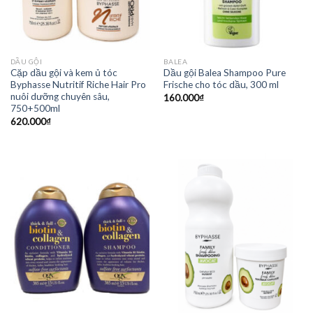
DẦU GỘI
BALEA
Cặp dầu gội và kem ủ tóc
Dầu gội Balea Shampoo Pure
Byphasse Nutritif Riche Hair Pro
Frische cho tóc dầu, 300 ml
nuôi dưỡng chuyên sâu,
160.000
₫
750+500ml
620.000
₫