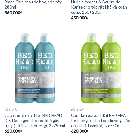
Blanc Chic cho tóc bạc, tóc tẩy,
Huile d’Avocat & Beurre de
280ml
Karité cho tóc rất khô và xoăn
cứng, 250+200ml
360.000
₫
450.000
₫
DẦU GỘI
DẦU GỘI
Cặp dầu gội xả TIGI BED HEAD
Cặp dầu gội xả TIGI BED HEAD
Dry Damaged cho tóc khô gãy
Re-Energize cho tóc thường, tóc
rụng (TIGI xanh dương), 2x750ml
dầu (TIGI xanh lá), 2x750ml
620.000
₫
620.000
₫