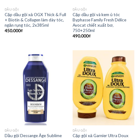
DẦU GỘI
DẦU GỘI
Cặp dầu gội xả OGX Thick & Full
Cặp dầu gội và kem ủ tóc
+ Biotin & Collagen làm dày tóc,
Byphasse Family Fresh Délice
ngăn rụng tóc, 2x385ml
Avocat chiết xuất bơ,
750+250ml
450.000
₫
490.000
₫
DẦU GỘI
DẦU GỘI
Dầu gội Dessange Âge Sublime
Cặp gội xả Garnier Ultra Doux