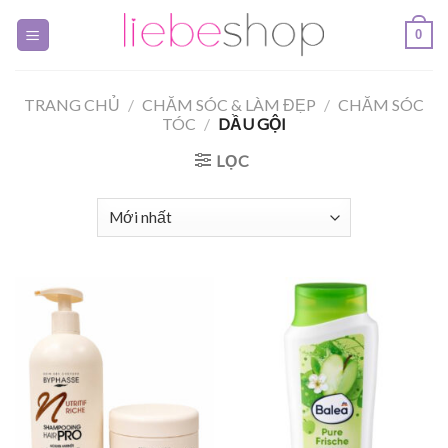
Skip
0
to
content
TRANG CHỦ
/
CHĂM SÓC & LÀM ĐẸP
/
CHĂM SÓC
TÓC
/
DẦU GỘI
LỌC