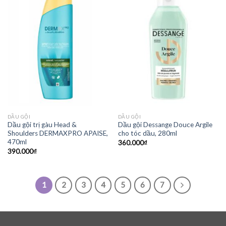
DẦU GỘI
DẦU GỘI
Dầu gội trị gàu Head &
Dầu gội Dessange Douce Argile
Shoulders DERMAXPRO APAISE,
cho tóc dầu, 280ml
470ml
360.000
₫
390.000
₫
1
2
3
4
5
6
7