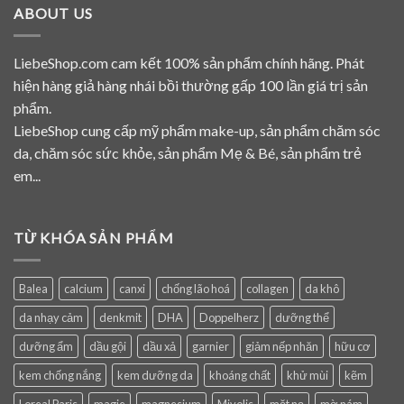
ABOUT US
LiebeShop.com cam kết 100% sản phẩm chính hãng. Phát
hiện hàng giả hàng nhái bồi thường gấp 100 lần giá trị sản
phẩm.
LiebeShop cung cấp mỹ phẩm make-up, sản phẩm chăm sóc
da, chăm sóc sức khỏe, sản phẩm Mẹ & Bé, sản phẩm trẻ
em...
TỪ KHÓA SẢN PHẨM
Balea
calcium
canxi
chống lão hoá
collagen
da khô
da nhạy cảm
denkmit
DHA
Doppelherz
dưỡng thể
dưỡng ẩm
dầu gội
dầu xả
garnier
giảm nếp nhăn
hữu cơ
kem chống nắng
kem dưỡng da
khoáng chất
khử mùi
kẽm
Loreal Paris
magie
magnesium
Mivolis
mặt nạ
mờ nám