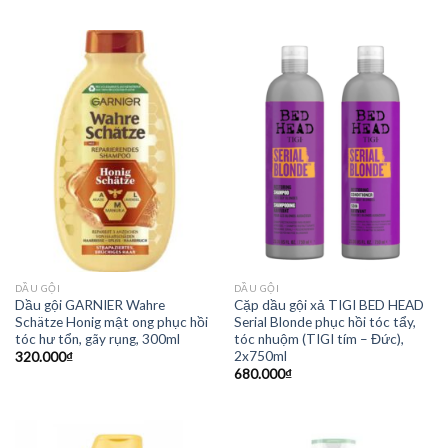
DẦU GỘI
DẦU GỘI
Dầu gội GARNIER Wahre
Cặp dầu gội xả TIGI BED HEAD
Schätze Honig mật ong phục hồi
Serial Blonde phục hồi tóc tẩy,
tóc hư tổn, gãy rụng, 300ml
tóc nhuộm (TIGI tím – Đức),
2x750ml
320.000
₫
680.000
₫