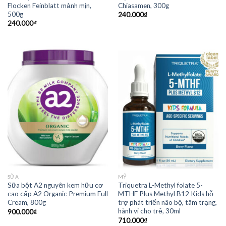
Flocken Feinblatt mảnh mịn,
Chiasamen, 300g
500g
240.000
₫
240.000
₫
SỮA
MỸ
Sữa bột A2 nguyên kem hữu cơ
Triquetra L-Methyl folate 5-
cao cấp A2 Organic Premium Full
MTHF Plus Methyl B12 Kids hỗ
Cream, 800g
trợ phát triển não bộ, tâm trạng,
hành vi cho trẻ, 30ml
900.000
₫
710.000
₫