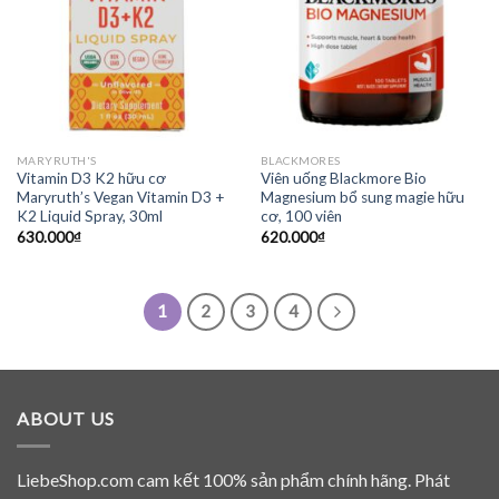
MARYRUTH'S
BLACKMORES
Vitamin D3 K2 hữu cơ
Viên uống Blackmore Bio
Maryruth’s Vegan Vitamin D3 +
Magnesium bổ sung magie hữu
K2 Liquid Spray, 30ml
cơ, 100 viên
630.000
₫
620.000
₫
1
2
3
4
ABOUT US
LiebeShop.com cam kết 100% sản phẩm chính hãng. Phát