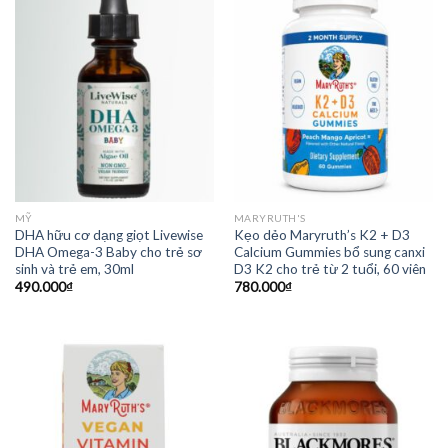
MỸ
MARYRUTH'S
DHA hữu cơ dạng giọt Livewise
Kẹo dẻo Maryruth’s K2 + D3
DHA Omega-3 Baby cho trẻ sơ
Calcium Gummies bổ sung canxi
sinh và trẻ em, 30ml
D3 K2 cho trẻ từ 2 tuổi, 60 viên
490.000
₫
780.000
₫