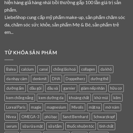
hiện hàng giả hàng nhái bồi thường gấp 100 lần giá trị sản
phẩm.
LiebeShop cung cấp mỹ phẩm make-up, sản phẩm chăm sóc
da, chăm sóc sức khỏe, sản phẩm Mẹ & Bé, sản phẩm trẻ
em...
TỪ KHÓA SẢN PHẨM
Balea
calcium
canxi
chống lão hoá
collagen
da khô
da nhạy cảm
denkmit
DHA
Doppelherz
dưỡng thể
dưỡng ẩm
dầu gội
dầu xả
garnier
giảm nếp nhăn
hữu cơ
kem chống nắng
kem dưỡng da
khoáng chất
khử mùi
kẽm
Loreal Paris
magie
magnesium
Mivolis
mặt nạ
mờ nám
Nivea
OMEGA-3
phủ bạc
Sanct Bernhard
Schwarzkopf
serum
sữa rửa mặt
sữa tắm
thuốc nhuộm tóc
tinh chất