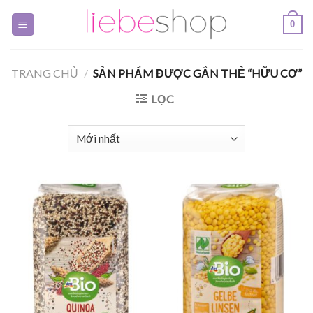
Skip
0
to
content
TRANG CHỦ
/
SẢN PHẨM ĐƯỢC GẮN THẺ “HỮU CƠ”
LỌC