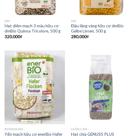
DM
DM
Hạt diêm mạch 3 màu hữu cơ
Đậu lăng vàng hữu cơ dmBio
dmBio Quinoa Tricolore, 500 g
Gelbe Linsen, 500 g
320.000
₫
280.000
₫
ROSSMANN
GIẢM CÂN
Yến mạch hữu cơ enerBio Hafer
Hạt chia GENUSS PLUS