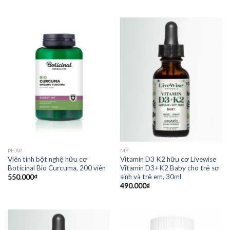
PHÁP
MỸ
Viên tinh bột nghệ hữu cơ
Vitamin D3 K2 hữu cơ Livewise
Boticinal Bio Curcuma, 200 viên
Vitamin D3+K2 Baby cho trẻ sơ
sinh và trẻ em, 30ml
550.000
₫
490.000
₫