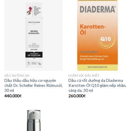
DẦU DƯỠNG DA
CHĂM SÓC ĐẶC BIỆT
Dầu thầu dầu hữu cơ nguyên
Dầu cà rốt dưỡng da Diaderma
chất Dr. Scheller Reines Rizinusöl,
Karotten-Öl Q10 giảm nếp nhăn,
30 ml
sáng da, 30 ml
440.000
₫
260.000
₫