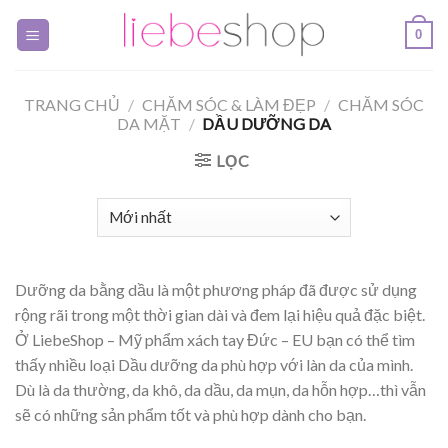
Skip
0
to
content
TRANG CHỦ
/
CHĂM SÓC & LÀM ĐẸP
/
CHĂM SÓC
DA MẶT
/
DẦU DƯỠNG DA
LỌC
Dưỡng da bằng dầu là một phương pháp đã được sử dụng
rộng rãi trong một thời gian dài và đem lại hiệu quả đặc biệt.
Ở LiebeShop – Mỹ phẩm xách tay Đức – EU bạn có thể tìm
thấy nhiều loại Dầu dưỡng da phù hợp với làn da của mình.
Dù là da thường, da khô, da dầu, da mụn, da hỗn hợp…thì vẫn
sẽ có những sản phẩm tốt và phù hợp dành cho bạn.