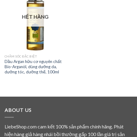
HẾT HÀNG
CHĂM SÓC ĐẶC BIỆT
Dầu Argan hữu cơ nguyên chất
Bio-Arganöl, dùng dưỡng da,
dưỡng tóc, dưỡng thể, 100ml
ABOUT US
LiebeShop.com cam kết 100% sản phẩm chính hãng. Phát
hiện hàng giả hàng nhái bồi thường gấp 100 lần giá trị sản