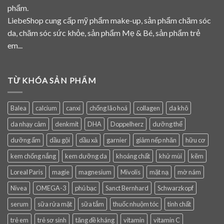
phẩm.
LiebeShop cung cấp mỹ phẩm make-up, sản phẩm chăm sóc
da, chăm sóc sức khỏe, sản phẩm Mẹ & Bé, sản phẩm trẻ
em...
TỪ KHÓA SẢN PHẨM
Balea
calcium
canxi
chống lão hoá
collagen
da khô
da nhạy cảm
denkmit
DHA
Doppelherz
dưỡng thể
dưỡng ẩm
dầu gội
dầu xả
garnier
giảm nếp nhăn
hữu cơ
kem chống nắng
kem dưỡng da
khoáng chất
khử mùi
kẽm
Loreal Paris
magie
magnesium
Mivolis
mặt nạ
mờ nám
Nivea
OMEGA-3
phủ bạc
Sanct Bernhard
Schwarzkopf
serum
sữa rửa mặt
sữa tắm
thuốc nhuộm tóc
tinh chất
trẻ em
trẻ sơ sinh
tăng đề kháng
vitamin
vitamin C