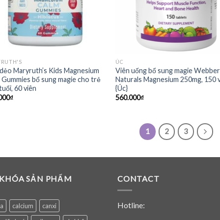
RUTH'S
ÚC
dẻo Maryruth’s Kids Magnesium
Viên uống bổ sung magie Webbe
 Gummies bổ sung magie cho trẻ
Naturals Magnesium 250mg, 150 
tuổi, 60 viên
{Úc}
000
₫
560.000
₫
1
2
3
 KHÓA SẢN PHẨM
CONTACT
Hotline:
ea
calcium
canxi