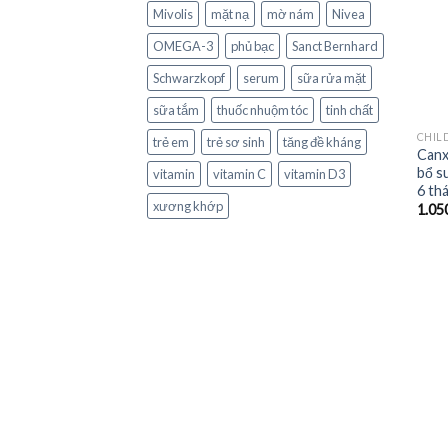
Mivolis
mặt nạ
mờ nám
Nivea
OMEGA-3
phủ bạc
Sanct Bernhard
Schwarzkopf
serum
sữa rửa mặt
sữa tắm
thuốc nhuộm tóc
tinh chất
CHIL
trẻ em
trẻ sơ sinh
tăng đề kháng
Canx
bổ s
vitamin
vitamin C
vitamin D3
6 th
xương khớp
1.05