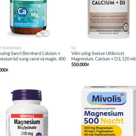
T BERNHARD
ÚC
 uống Sanct Bernhard Calcium +
Viên uống Swisse Ultiboost
esium bổ sung canxi và magie, 400
Magnesium, Calcium + D3, 120 vi
550.000
₫
000
₫