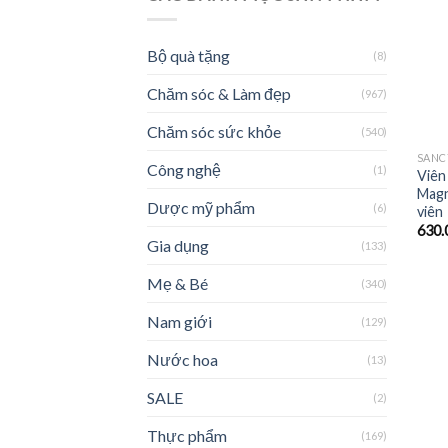
Bộ quà tặng
(8)
Chăm sóc & Làm đẹp
(967)
Chăm sóc sức khỏe
(540)
SANC
Công nghệ
(1)
Viên
Magn
Dược mỹ phẩm
(6)
viên
630.
Gia dụng
(133)
Mẹ & Bé
(340)
Nam giới
(129)
Nước hoa
(13)
SALE
(2)
Thực phẩm
(169)