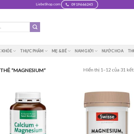
LiebeShop.com
0919666245
 KHỎE
THỰC PHẨM
MẸ & BÉ
NAM GIỚI
NƯỚC HOA
TH
Hiển thị 1–12 của 31 kết
THẺ “MAGNESIUM”