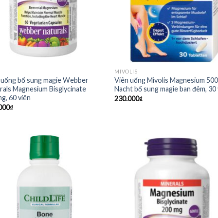
MIVOLIS
 uống bổ sung magie Webber
Viên uống Mivolis Magnesium 50
rals Magnesium Bisglycinate
Nacht bổ sung magie ban đêm, 30 
g, 60 viên
230.000
₫
000
₫