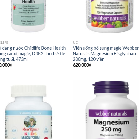
DLIFE
ÚC
i dạng nước Childlife Bone Health
Viên uống bổ sung magie Webbe
ung canxi, magie, D3K2 cho trẻ từ
Naturals Magnesium Bisglycinate
áng tuổi, 473ml
200mg, 120 viên
0.000
₫
620.000
₫