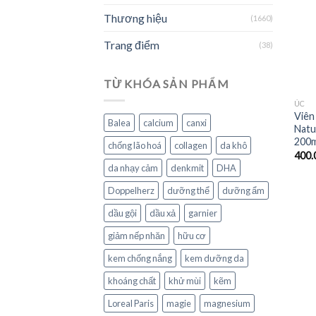
Thương hiệu
(1660)
Trang điểm
(38)
TỪ KHÓA SẢN PHẨM
ÚC
Viên
Balea
calcium
canxi
Natu
200m
chống lão hoá
collagen
da khô
400.
da nhạy cảm
denkmit
DHA
Doppelherz
dưỡng thể
dưỡng ẩm
dầu gội
dầu xả
garnier
giảm nếp nhăn
hữu cơ
kem chống nắng
kem dưỡng da
khoáng chất
khử mùi
kẽm
Loreal Paris
magie
magnesium