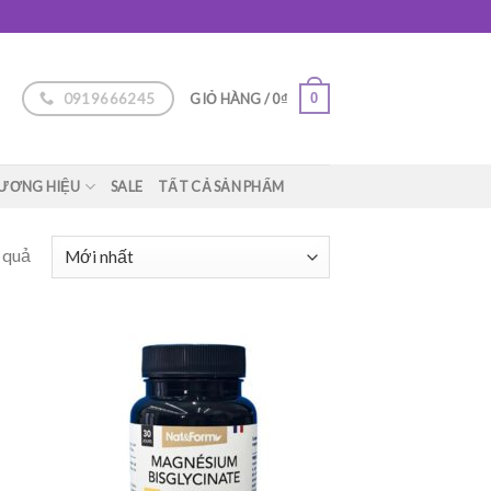
0919666245
0
GIỎ HÀNG /
0
₫
ƯƠNG HIỆU
SALE
TẤT CẢ SẢN PHẨM
 quả