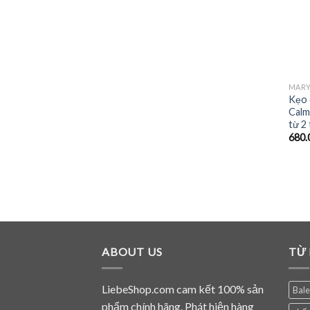
MARY
Kẹo 
Calm
từ 2 
680.
ABOUT US
TỪ
LiebeShop.com cam kết 100% sản
Bal
phẩm chính hãng. Phát hiện hàng