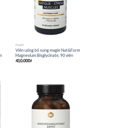
PHÁP
Viên uống bổ sung magie Nat&Form
ên
Magnesium Bisglycinate, 90 viên
410.000
₫