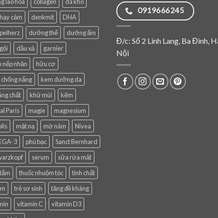
g lão hoá
collagen
da khô
0919666245
nhạy cảm
denkmit
DHA
pelherz
dưỡng thể
dưỡng ẩm
Đ/c: Số 2 Linh Lang, Ba Đình, H
gội
dầu xả
garnier
Nội
 nếp nhăn
hữu cơ
 chống nắng
kem dưỡng da
ng chất
khử mùi
kẽm
al Paris
magie
magnesium
lis
mặt nạ
mờ nám
Nivea
EGA-3
phủ bạc
Sanct Bernhard
warzkopf
serum
sữa rửa mặt
 tắm
thuốc nhuộm tóc
tinh chất
em
trẻ sơ sinh
tăng đề kháng
min
vitamin C
vitamin D3