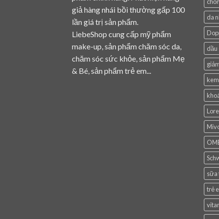
chốn
giả hàng nhái bồi thường gấp 100
da 
lần giá trị sản phẩm.
Dop
LiebeShop cung cấp mỹ phẩm
make-up, sản phẩm chăm sóc da,
dầu 
chăm sóc sức khỏe, sản phẩm Mẹ
giảm
& Bé, sản phẩm trẻ em...
kem
khoá
Lore
Mivo
OM
Sch
sữa
trẻ 
vita