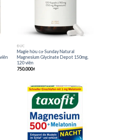
ĐỨC
0
Magie hữu cơ Sunday Natural
viên
Magnesium Glycinate Depot 150mg,
120 viên
750.000
₫