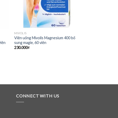
MIVOLIS
r
Viên uống Mivolis Magnesium 400 bổ
viên
sung magie, 60 viên
230.000
₫
CONNECT WITH US