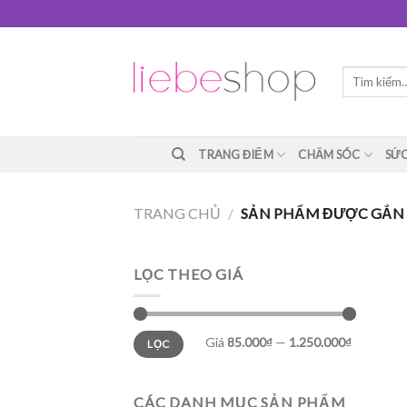
Skip
to
content
Tìm
kiếm:
TRANG ĐIỂM
CHĂM SÓC
SỨC
TRANG CHỦ
/
SẢN PHẨM ĐƯỢC GẮN 
LỌC THEO GIÁ
Giá
85.000₫
—
1.250.000₫
LỌC
CÁC DANH MỤC SẢN PHẨM