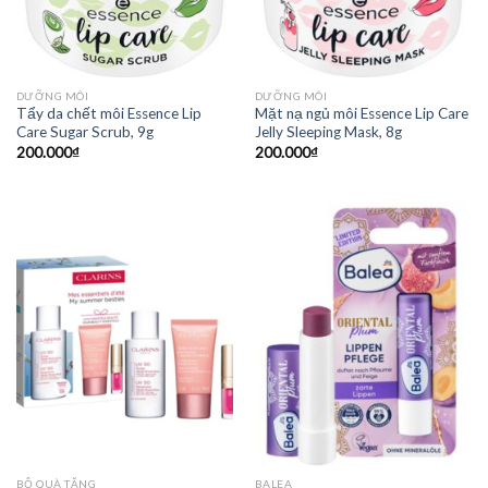
DƯỠNG MÔI
DƯỠNG MÔI
Tẩy da chết môi Essence Lip
Mặt nạ ngủ môi Essence Lip Care
Care Sugar Scrub, 9g
Jelly Sleeping Mask, 8g
200.000
₫
200.000
₫
BỘ QUÀ TẶNG
BALEA