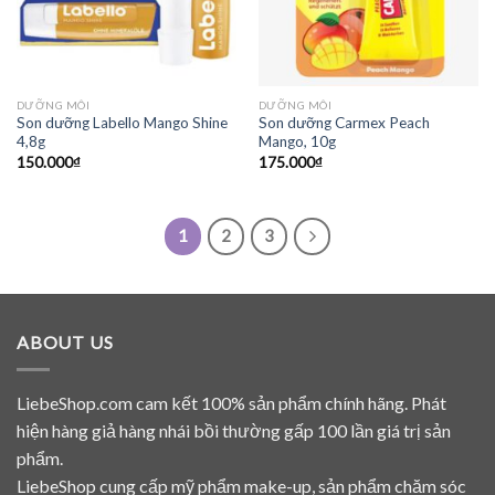
DƯỠNG MÔI
DƯỠNG MÔI
Son dưỡng Labello Mango Shine
Son dưỡng Carmex Peach
4,8g
Mango, 10g
150.000
₫
175.000
₫
1
2
3
ABOUT US
LiebeShop.com cam kết 100% sản phẩm chính hãng. Phát
hiện hàng giả hàng nhái bồi thường gấp 100 lần giá trị sản
phẩm.
LiebeShop cung cấp mỹ phẩm make-up, sản phẩm chăm sóc