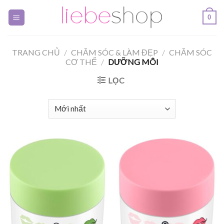
Skip
0
to
content
TRANG CHỦ
/
CHĂM SÓC & LÀM ĐẸP
/
CHĂM SÓC
CƠ THỂ
/
DƯỠNG MÔI
LỌC