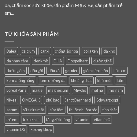
da, chăm sóc sức khỏe, sản phẩm Mẹ & Bé, sản phẩm trẻ
em...
TỪ KHÓA SẢN PHẨM
Balea
calcium
canxi
chống lão hoá
collagen
da khô
da nhạy cảm
denkmit
DHA
Doppelherz
dưỡng thể
dưỡng ẩm
dầu gội
dầu xả
garnier
giảm nếp nhăn
hữu cơ
kem chống nắng
kem dưỡng da
khoáng chất
khử mùi
kẽm
Loreal Paris
magie
magnesium
Mivolis
mặt nạ
mờ nám
Nivea
OMEGA-3
phủ bạc
Sanct Bernhard
Schwarzkopf
serum
sữa rửa mặt
sữa tắm
thuốc nhuộm tóc
tinh chất
trẻ em
trẻ sơ sinh
tăng đề kháng
vitamin
vitamin C
vitamin D3
xương khớp