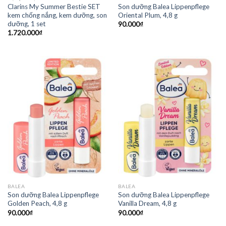
Clarins My Summer Bestie SET
Son dưỡng Balea Lippenpflege
kem chống nắng, kem dưỡng, son
Oriental Plum, 4,8 g
dưỡng, 1 set
90.000
₫
1.720.000
₫
BALEA
BALEA
Son dưỡng Balea Lippenpflege
Son dưỡng Balea Lippenpflege
Golden Peach, 4,8 g
Vanilla Dream, 4,8 g
90.000
₫
90.000
₫