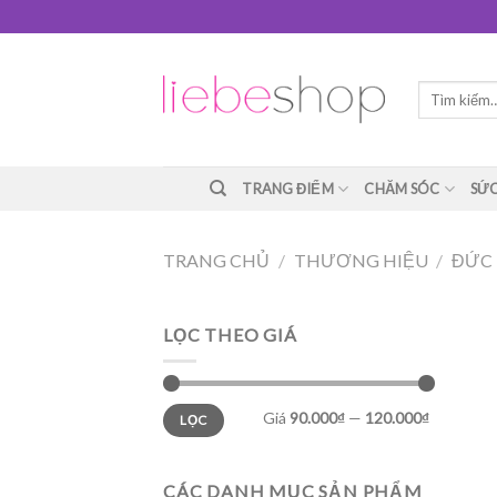
Skip
to
content
Tìm
kiếm:
TRANG ĐIỂM
CHĂM SÓC
SỨC
TRANG CHỦ
/
THƯƠNG HIỆU
/
ĐỨC
LỌC THEO GIÁ
Giá
90.000₫
—
120.000₫
LỌC
CÁC DANH MỤC SẢN PHẨM