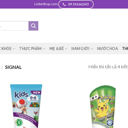
LiebeShop.com
0919666245
 KHỎE
THỰC PHẨM
MẸ & BÉ
NAM GIỚI
NƯỚC HOA
TH
Hiển thị tất cả 4 kế
/
SIGNAL