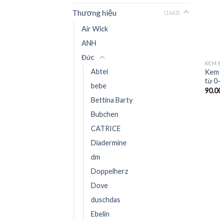
Thương hiệu
(1662)
Air Wick
ANH
Đức
KEM 
Abtei
Kem 
từ 0-
bebe
90.0
Bettina Barty
Bubchen
CATRICE
Diadermine
dm
Doppelherz
Dove
duschdas
Ebelin