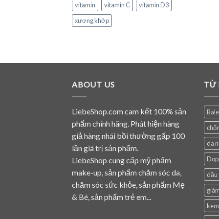
vitamin
vitamin C
vitamin D3
xương khớp
ABOUT US
TỪ
LiebeShop.com cam kết 100% sản
Bal
phẩm chính hãng. Phát hiện hàng
chốn
giả hàng nhái bồi thường gấp 100
da 
lần giá trị sản phẩm.
Dop
LiebeShop cung cấp mỹ phẩm
make-up, sản phẩm chăm sóc da,
dầu 
chăm sóc sức khỏe, sản phẩm Mẹ
giảm
& Bé, sản phẩm trẻ em...
kem