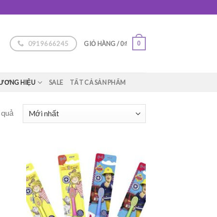
0919666245
0
GIỎ HÀNG /
0
₫
ƯƠNG HIỆU
SALE
TẤT CẢ SẢN PHẨM
t quả