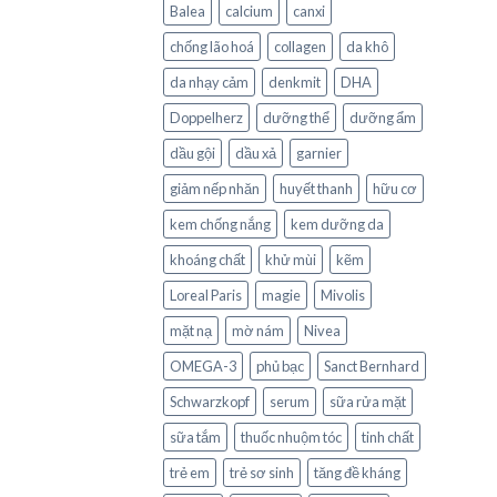
Balea
calcium
canxi
chống lão hoá
collagen
da khô
da nhạy cảm
denkmit
DHA
Doppelherz
dưỡng thể
dưỡng ẩm
dầu gội
dầu xả
garnier
giảm nếp nhăn
huyết thanh
hữu cơ
kem chống nắng
kem dưỡng da
khoáng chất
khử mùi
kẽm
Loreal Paris
magie
Mivolis
mặt nạ
mờ nám
Nivea
OMEGA-3
phủ bạc
Sanct Bernhard
Schwarzkopf
serum
sữa rửa mặt
sữa tắm
thuốc nhuộm tóc
tinh chất
trẻ em
trẻ sơ sinh
tăng đề kháng