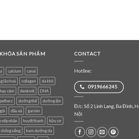
 KHÓA SẢN PHẨM
CONTACT
Hotline:
ea
calcium
canxi
g lão hoá
collagen
da khô
0919666245
nhạy cảm
denkmit
DHA
pelherz
dưỡng thể
dưỡng ẩm
Đ/c: Số 2 Linh Lang, Ba Đình, H
gội
dầu xả
garnier
Nội
 nếp nhăn
huyết thanh
hữu cơ
 chống nắng
kem dưỡng da