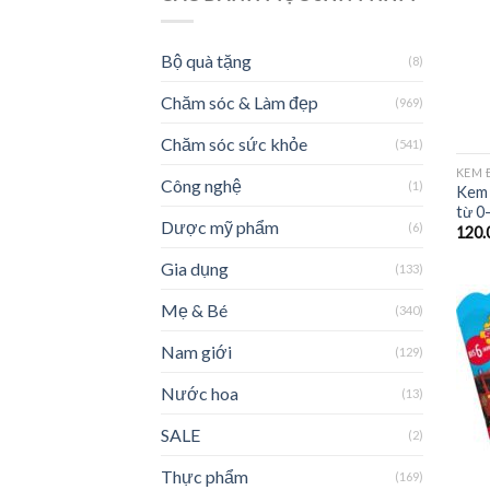
Bộ quà tặng
(8)
Chăm sóc & Làm đẹp
(969)
Chăm sóc sức khỏe
(541)
KEM 
Công nghệ
(1)
Kem 
từ 0-
Dược mỹ phẩm
(6)
120.
Gia dụng
(133)
Mẹ & Bé
(340)
Nam giới
(129)
Nước hoa
(13)
SALE
(2)
Thực phẩm
(169)