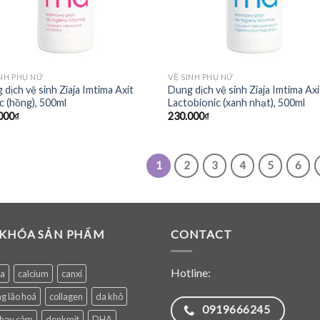
INH PHỤ NỮ
VỆ SINH PHỤ NỮ
dịch vệ sinh Ziaja Imtima Axit
Dung dịch vệ sinh Ziaja Imtima Axi
c (hồng), 500ml
Lactobionic (xanh nhạt), 500ml
000
₫
230.000
₫
1
2
3
4
5
6
 KHÓA SẢN PHẨM
CONTACT
Hotline:
ea
calcium
canxi
g lão hoá
collagen
da khô
0919666245
nhạy cảm
denkmit
DHA