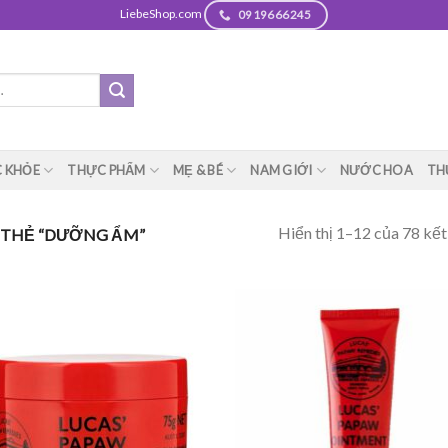
LiebeShop.com
0919666245
 KHỎE
THỰC PHẨM
MẸ & BÉ
NAM GIỚI
NƯỚC HOA
TH
Hiển thị 1–12 của 78 kết
THẺ “DƯỠNG ẨM”