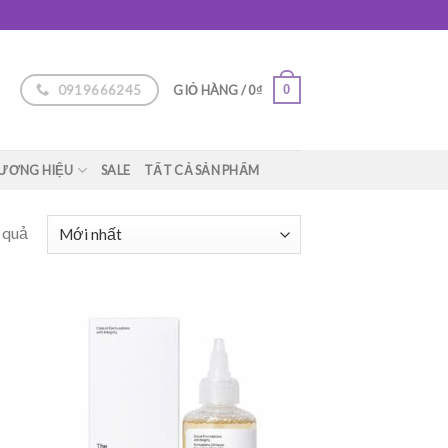
0919666245
0
GIỎ HÀNG /
0
₫
ƯƠNG HIỆU
SALE
TẤT CẢ SẢN PHẨM
 quả