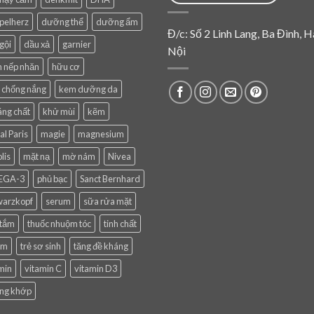
pelherz
dưỡng thể
dưỡng ẩm
Đ/c: Số 2 Linh Lang, Ba Đình, H
gội
dầu xả
garnier
Nội
 nếp nhăn
hữu cơ
 chống nắng
kem dưỡng da
ng chất
khử mùi
kẽm
al Paris
magie
magnesium
lis
mặt nạ
mờ nám
Nivea
EGA-3
phủ bạc
Sanct Bernhard
warzkopf
serum
sữa rửa mặt
 tắm
thuốc nhuộm tóc
tinh chất
em
trẻ sơ sinh
tăng đề kháng
min
vitamin C
vitamin D3
ng khớp