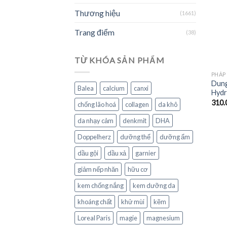
Thương hiệu
(1661)
Trang điểm
(38)
TỪ KHÓA SẢN PHẨM
PHÁP
Dung 
Balea
calcium
canxi
Hydr
310.
chống lão hoá
collagen
da khô
da nhạy cảm
denkmit
DHA
Doppelherz
dưỡng thể
dưỡng ẩm
dầu gội
dầu xả
garnier
giảm nếp nhăn
hữu cơ
kem chống nắng
kem dưỡng da
khoáng chất
khử mùi
kẽm
Loreal Paris
magie
magnesium