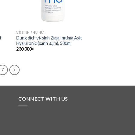
VỆ SINH PHỤ NỮ
t
Dung dịch vệ sinh Ziaja Imtima Axit
Hyaluronic (xanh đậm), 500ml
230.000
₫
7
CONNECT WITH US