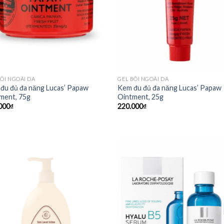
BÔI NGOÀI DA
GEL BÔI NGOÀI DA
đu đủ đa năng Lucas’ Papaw
Kem đu đủ đa năng Lucas’ Papaw
ment, 75g
Ointment, 25g
000
₫
220.000
₫