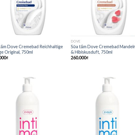
DOVE
tắm Dove Cremebad Reichhaltige
Sữa tắm Dove Cremebad Mandelm
ge Original, 750ml
& Hibiskusduft, 750ml
000
₫
260.000
₫