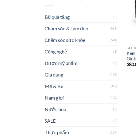
Bộ quà tặng
(8)
Chăm sóc & Làm đẹp
(968)
Chăm sóc sức khỏe
(541)
GEL 
Công nghệ
(1)
Kem 
Oint
Dược mỹ phẩm
(6)
380.
Gia dụng
(133)
Mẹ & Bé
(340)
Nam giới
(129)
Nước hoa
(13)
SALE
(2)
Thực phẩm
(169)