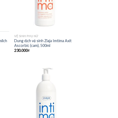
VỆ SINH PHỤ NỮ
ilch
Dung dịch vệ sinh Ziaja Imtima Axit
Ascorbic (cam), 500ml
230.000
₫