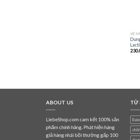
VỆ S
Dung 
Lacti
230.
ABOUT US
TỪ
LiebeShop.com cam kết 100% sản
Bal
phẩm chính hãng. Phát hiện hàng
chốn
giả hàng nhái bồi thường gấp 100
da 