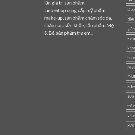
lần giá trị sản phẩm.
Dop
LiebeShop cung cấp mỹ phẩm
make-up, sản phẩm chăm sóc da,
dầu 
chăm sóc sức khỏe, sản phẩm Mẹ
giảm
& Bé, sản phẩm trẻ em...
kem
khoá
Lore
Mivo
OM
Sch
sữa
trẻ 
vita
xươ