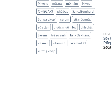
Mivolis
mặt nạ
mờ nám
Nivea
OMEGA-3
phủ bạc
Sanct Bernhard
Schwarzkopf
serum
sữa rửa mặt
sữa tắm
thuốc nhuộm tóc
tinh chất
DOVE
trẻ em
trẻ sơ sinh
tăng đề kháng
Sữa 
Pfle
vitamin
vitamin C
vitamin D3
260.
xương khớp