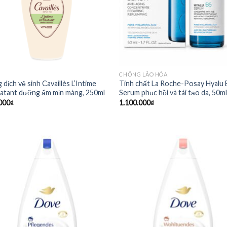
CHỐNG LÃO HÓA
dịch vệ sinh Cavaillès L’Intime
Tinh chất La Roche-Posay Hyalu 
atant dưỡng ẩm mịn màng, 250ml
Serum phục hồi và tái tạo da, 50m
000
₫
1.100.000
₫