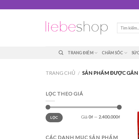
Skip
to
content
Tìm
kiếm:
TRANG ĐIỂM
CHĂM SÓC
SỨC
TRANG CHỦ
/
SẢN PHẨM ĐƯỢC GẮN 
LỌC THEO GIÁ
Giá
0₫
—
2.400.000₫
LỌC
CÁC DANH MỤC SẢN PHẨM