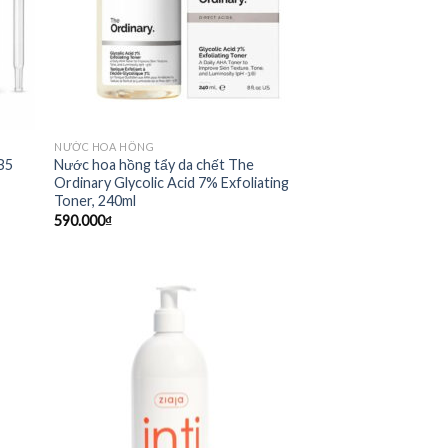
NƯỚC HOA HỒNG
B5
Nước hoa hồng tẩy da chết The
l
Ordinary Glycolic Acid 7% Exfoliating
Toner, 240ml
590.000
₫