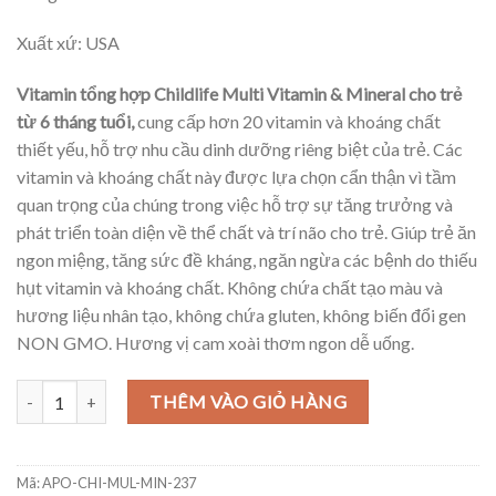
Xuất xứ: USA
Vitamin tổng hợp Childlife Multi Vitamin & Mineral cho trẻ
từ 6 tháng tuổi,
cung cấp hơn 20 vitamin và khoáng chất
thiết yếu, hỗ trợ nhu cầu dinh dưỡng riêng biệt của trẻ. Các
vitamin và khoáng chất này được lựa chọn cẩn thận vì tầm
quan trọng của chúng trong việc hỗ trợ sự tăng trưởng và
phát triển toàn diện về thể chất và trí não cho trẻ. Giúp trẻ ăn
ngon miệng, tăng sức đề kháng, ngăn ngừa các bệnh do thiếu
hụt vitamin và khoáng chất. Không chứa chất tạo màu và
hương liệu nhân tạo, không chứa gluten, không biến đổi gen
NON GMO. Hương vị cam xoài thơm ngon dễ uống.
Vitamin tổng hợp Childlife Multi Vitamin & Mineral cho trẻ từ 6 thán
THÊM VÀO GIỎ HÀNG
Mã:
APO-CHI-MUL-MIN-237