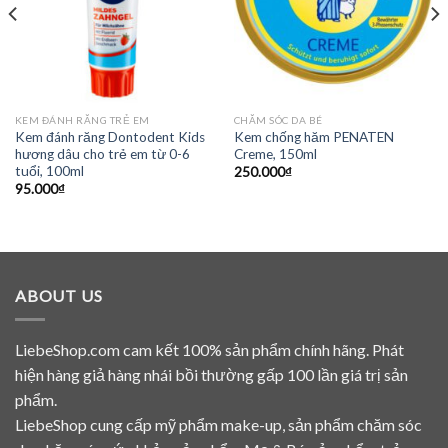
KEM ĐÁNH RĂNG TRẺ EM
CHĂM SÓC DA BÉ
Kem đánh răng Dontodent Kids
Kem chống hăm PENATEN
hương dâu cho trẻ em từ 0-6
Creme, 150ml
tuổi, 100ml
250.000
₫
95.000
₫
ABOUT US
LiebeShop.com cam kết 100% sản phẩm chính hãng. Phát
hiện hàng giả hàng nhái bồi thường gấp 100 lần giá trị sản
phẩm.
LiebeShop cung cấp mỹ phẩm make-up, sản phẩm chăm sóc