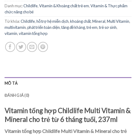
Danh mục:
Childlife
,
Vitamin & Khoáng chất trẻ em
,
Vitamin & Thực phẩm
chức năng cho bé
Từ khóa:
Childlife
,
hỗ trợ hệ miễn dịch
,
khoáng chất
,
Mineral
,
Multi Vitamin
,
multivitamin
,
phát triển toàn diện
,
tăng đề kháng
,
trẻ em
,
trẻ sơ sinh
,
vitamin
,
vitamin tổng hợp
MÔ TẢ
ĐÁNH GIÁ (0)
Vitamin tổng hợp Childlife Multi Vitamin &
Mineral cho trẻ từ 6 tháng tuổi, 237ml
Vitamin tổng hợp Childlife Multi Vitamin & Mineral cho trẻ