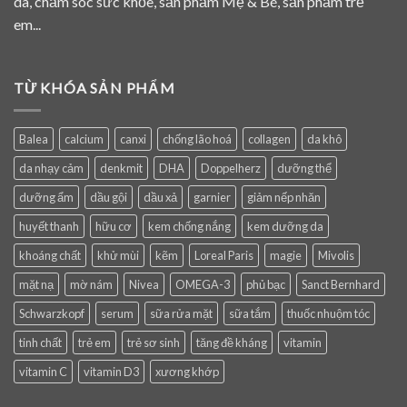
da, chăm sóc sức khỏe, sản phẩm Mẹ & Bé, sản phẩm trẻ
em...
TỪ KHÓA SẢN PHẨM
Balea
calcium
canxi
chống lão hoá
collagen
da khô
da nhạy cảm
denkmit
DHA
Doppelherz
dưỡng thể
dưỡng ẩm
dầu gội
dầu xả
garnier
giảm nếp nhăn
huyết thanh
hữu cơ
kem chống nắng
kem dưỡng da
khoáng chất
khử mùi
kẽm
Loreal Paris
magie
Mivolis
mặt nạ
mờ nám
Nivea
OMEGA-3
phủ bạc
Sanct Bernhard
Schwarzkopf
serum
sữa rửa mặt
sữa tắm
thuốc nhuộm tóc
tinh chất
trẻ em
trẻ sơ sinh
tăng đề kháng
vitamin
vitamin C
vitamin D3
xương khớp