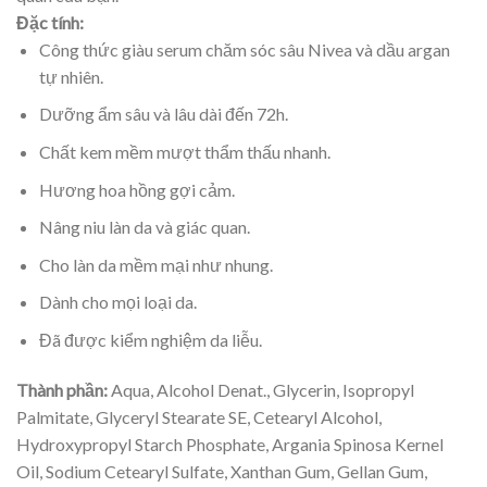
Đặc tính:
Công thức giàu serum chăm sóc sâu Nivea và dầu argan
tự nhiên.
Dưỡng ẩm sâu và lâu dài đến 72h.
Chất kem mềm mượt thẩm thấu nhanh.
Hương hoa hồng gợi cảm.
Nâng niu làn da và giác quan.
Cho làn da mềm mại như nhung.
Dành cho mọi loại da.
Đã được kiểm nghiệm da liễu.
Thành phần:
Aqua, Alcohol Denat., Glycerin, Isopropyl
Palmitate, Glyceryl Stearate SE, Cetearyl Alcohol,
Hydroxypropyl Starch Phosphate, Argania Spinosa Kernel
Oil, Sodium Cetearyl Sulfate, Xanthan Gum, Gellan Gum,