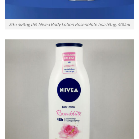
Sữa dưỡng thể Nivea Body Lotion Rosenblüte hoa hồng, 400ml