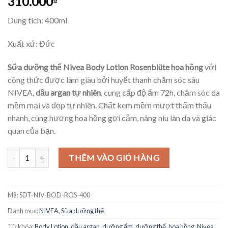
310.000
₫
Dung tích: 400ml
Xuất xứ: Đức
Sữa dưỡng thể Nivea Body Lotion Rosenblüte hoa hồng
với
công thức được làm giàu bởi huyết thanh chăm sóc sâu
NIVEA,
dầu argan tự nhiên
, cung cấp độ ẩm 72h, chăm sóc da
mềm mại và đẹp tự nhiên. Chất kem mềm mượt thẩm thấu
nhanh, cùng hương hoa hồng gợi cảm, nâng niu làn da và giác
quan của bạn.
Sữa dưỡng thể Nivea Body Lotion Rosenblüte hoa hồng, 400ml số l
THÊM VÀO GIỎ HÀNG
Mã:
SDT-NIV-BOD-ROS-400
Danh mục:
NIVEA
,
Sữa dưỡng thể
Từ khóa:
Body Lotion
,
dầu argan
,
dưỡng ẩm
,
dưỡng thể
,
hoa hồng
,
Nivea