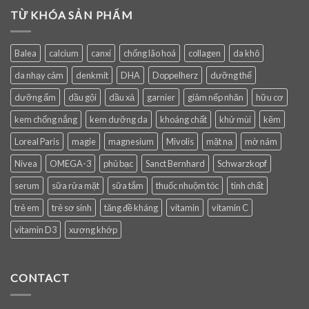
TỪ KHÓA SẢN PHẨM
Balea
calcium
canxi
chống lão hoá
collagen
da khô
da nhạy cảm
denkmit
DHA
Doppelherz
dưỡng thể
dưỡng ẩm
dầu gội
dầu xả
garnier
giảm nếp nhăn
hữu cơ
kem chống nắng
kem dưỡng da
khoáng chất
khử mùi
kẽm
Loreal Paris
magie
magnesium
Mivolis
mặt nạ
mờ nám
Nivea
OMEGA-3
phủ bạc
Sanct Bernhard
Schwarzkopf
serum
sữa rửa mặt
sữa tắm
thuốc nhuộm tóc
tinh chất
trẻ em
trẻ sơ sinh
tăng đề kháng
vitamin
vitamin C
vitamin D3
xương khớp
CONTACT