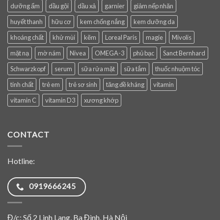
dưỡng ẩm
dầu gội
dầu xả
garnier
giảm nếp nhăn
huyết thanh
hữu cơ
kem chống nắng
kem dưỡng da
khoáng chất
khử mùi
kẽm
Loreal Paris
magie
Mivolis
mặt nạ
mờ nám
Nivea
OMEGA-3
phủ bạc
Sanct Bernhard
Schwarzkopf
serum
sữa rửa mặt
sữa tắm
thuốc nhuộm tóc
tinh chất
trẻ em
trẻ sơ sinh
tăng đề kháng
vitamin
vitamin C
vitamin D3
xương khớp
CONTACT
Hotline:
0919666245
Đ/c: Số 2 Linh Lang, Ba Đình, Hà Nội