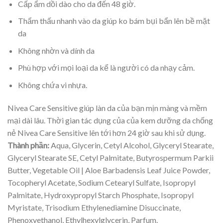
Cấp ẩm dồi dào cho da đến 48 giờ.
Thẩm thấu nhanh vào da giúp ko bám bụi bẩn lên bề mặt
da
Không nhờn và dính da
Phù hợp với mọi loại da kể là người có da nhạy cảm.
Không chứa vi nhựa.
Nivea Care Sensitive giúp làn da của bạn mịn màng và mềm
mại dài lâu. Thời gian tác dụng của của kem dưỡng da chống
nẻ Nivea Care Sensitive lên tới hơn 24 giờ sau khi sử dụng.
Thành phần:
Aqua, Glycerin, Cetyl Alcohol, Glyceryl Stearate,
Glyceryl Stearate SE, Cetyl Palmitate, Butyrospermum Parkii
Butter, Vegetable Oil | Aloe Barbadensis Leaf Juice Powder,
Tocopheryl Acetate, Sodium Cetearyl Sulfate, Isopropyl
Palmitate, Hydroxypropyl Starch Phosphate, Isopropyl
Myristate, Trisodium Ethylenediamine Disuccinate,
Phenoxyethanol, Ethylhexylglycerin, Parfum.