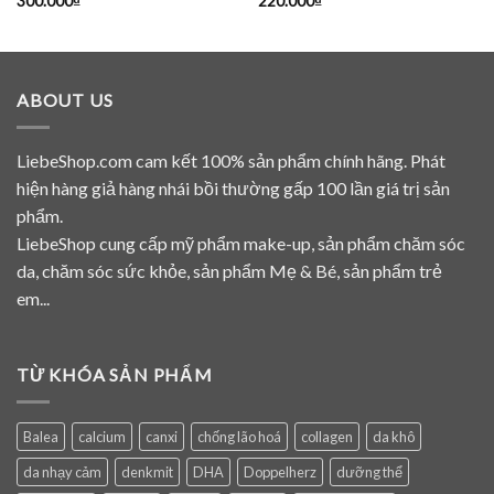
300.000
₫
220.000
₫
ABOUT US
LiebeShop.com cam kết 100% sản phẩm chính hãng. Phát
hiện hàng giả hàng nhái bồi thường gấp 100 lần giá trị sản
phẩm.
LiebeShop cung cấp mỹ phẩm make-up, sản phẩm chăm sóc
da, chăm sóc sức khỏe, sản phẩm Mẹ & Bé, sản phẩm trẻ
em...
TỪ KHÓA SẢN PHẨM
Balea
calcium
canxi
chống lão hoá
collagen
da khô
da nhạy cảm
denkmit
DHA
Doppelherz
dưỡng thể