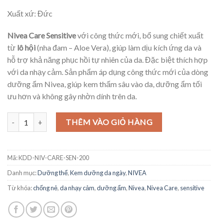
Xuất xứ: Đức
Nivea Care Sensitive
với công thức mới, bổ sung chiết xuất
từ
lô hội
(nha đam – Aloe Vera), giúp làm dịu kích ứng da và
hỗ trợ khả năng phục hồi tự nhiên của da. Đặc biệt thích hợp
với da nhạy cảm. Sản phẩm áp dụng công thức mới của dòng
dưỡng ẩm Nivea, giúp kem thấm sâu vào da, dưỡng ẩm tối
ưu hơn và không gây nhờn dính trên da.
Kem dưỡng ẩm Nivea Care Sensitive chống khô da nứt nẻ cho da nh
THÊM VÀO GIỎ HÀNG
Mã:
KDD-NIV-CARE-SEN-200
Danh mục:
Dưỡng thể
,
Kem dưỡng da ngày
,
NIVEA
Từ khóa:
chống nẻ
,
da nhạy cảm
,
dưỡng ẩm
,
Nivea
,
Nivea Care
,
sensitive