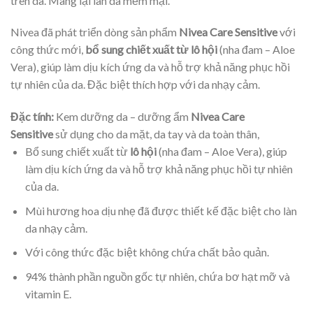
trên da. Mang lại làn da mềm mại.
Nivea đã phát triển dòng sản phẩm
Nivea Care Sensitive
với
công thức mới,
bổ sung chiết xuất từ lô hội
(nha đam – Aloe
Vera), giúp làm dịu kích ứng da và hỗ trợ khả năng phục hồi
tự nhiên của da. Đặc biệt thích hợp với da nhạy cảm.
Đặc tính:
Kem dưỡng da – dưỡng ẩm
Nivea Care
Sensitive
sử dụng cho da mặt, da tay và da toàn thân,
Bổ sung chiết xuất từ
lô hội
(nha đam – Aloe Vera), giúp
làm dịu kích ứng da và hỗ trợ khả năng phục hồi tự nhiên
của da.
Mùi hương hoa dịu nhẹ đã được thiết kế đặc biệt cho làn
da nhạy cảm.
Với công thức đặc biệt không chứa chất bảo quản.
94% thành phần nguồn gốc tự nhiên, chứa bơ hạt mỡ và
vitamin E.