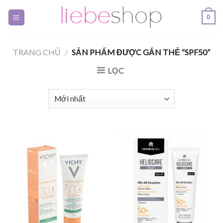
Skip
0
to
content
TRANG CHỦ
/
SẢN PHẨM ĐƯỢC GẮN THẺ “SPF50”
LỌC