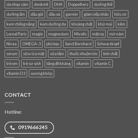
da nhạy cảm
denkmit
DHA
Doppelherz
dưỡng thể
dưỡng ẩm
dầu gội
dầu xả
garnier
giảm nếp nhăn
hữu cơ
kem chống nắng
kem dưỡng da
khoáng chất
khử mùi
kẽm
Loreal Paris
magie
magnesium
Mivolis
mặt nạ
mờ nám
Nivea
OMEGA-3
phủ bạc
Sanct Bernhard
Schwarzkopf
serum
sữa rửa mặt
sữa tắm
thuốc nhuộm tóc
tinh chất
trẻ em
trẻ sơ sinh
tăng đề kháng
vitamin
vitamin C
vitamin D3
xương khớp
CONTACT
Hotline:
0919666245