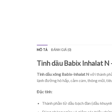
MÔ TẢ
ĐÁNH GIÁ (0)
Tinh dầu Babix Inhalat N
Tinh dầu xông Babix-Inhalat N
với thành ph
lạnh đường hô hấp, cảm cúm, thông mũi, tiêu
Đặc tính:
Thành phần từ dầu bạch đàn (dầu khuynh 
Dùng phòng ngừa và giảm các triệu chứn