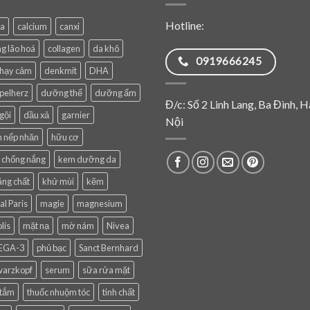
Hotline:
ea
calcium
canxi
g lão hoá
collagen
da khô
0919666245
nhạy cảm
denkmit
DHA
pelherz
dưỡng thể
dưỡng ẩm
Đ/c: Số 2 Linh Lang, Ba Đình, H
gội
dầu xả
garnier
Nội
 nếp nhăn
hữu cơ
 chống nắng
kem dưỡng da
ng chất
khử mùi
kẽm
al Paris
magie
magnesium
lis
mặt nạ
mờ nám
Nivea
EGA-3
phủ bạc
Sanct Bernhard
warzkopf
serum
sữa rửa mặt
 tắm
thuốc nhuộm tóc
tinh chất