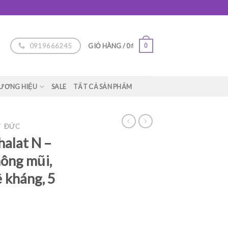
0919666245
0
GIỎ HÀNG /
0
₫
ƯƠNG HIỆU
SALE
TẤT CẢ SẢN PHẨM
/
ĐỨC
halat N –
ông mũi,
 kháng, 5