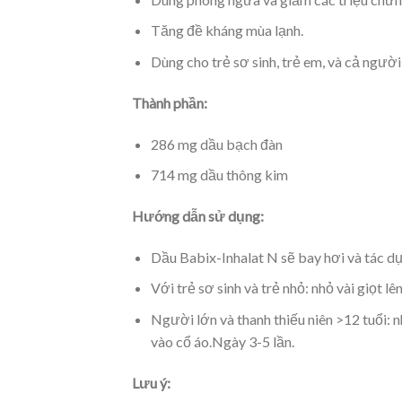
Tăng đề kháng mùa lạnh.
Dùng cho trẻ sơ sinh, trẻ em, và cả người
Thành phần:
286 mg dầu bạch đàn
714 mg dầu thông kim
Hướng dẫn sử dụng:
Dầu Babix-Inhalat N sẽ bay hơi và tác d
Với trẻ sơ sinh và trẻ nhỏ: nhỏ vài giọt l
Người lớn và thanh thiếu niên >12 tuổi: n
vào cổ áo.Ngày 3-5 lần.
Lưu ý: