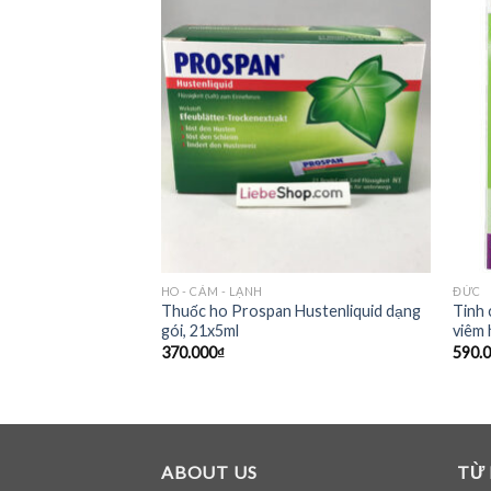
 HÀNG
HO - CẢM - LẠNH
ĐỨC
rsaft ho long đờm,
Thuốc ho Prospan Hustenliquid dạng
Tinh 
gói, 21x5ml
viêm 
370.000
₫
590.
ABOUT US
TỪ