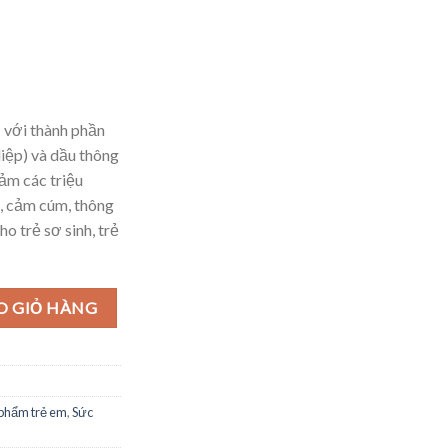
N
với thành phần
iệp) và dầu thông
ảm các triệu
, cảm cúm, thông
o trẻ sơ sinh, trẻ
cảm cúm, thông mũi, tiêu đờm, tăng đề kháng, 5 ml số lượng
O GIỎ HÀNG
phẩm trẻ em
,
Sức