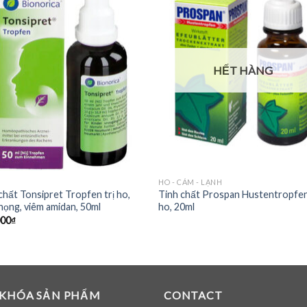
HẾT HÀNG
HO - CẢM - LẠNH
chất Tonsipret Tropfen trị ho,
Tinh chất Prospan Hustentropfen
họng, viêm amidan, 50ml
ho, 20ml
000
₫
 KHÓA SẢN PHẨM
CONTACT