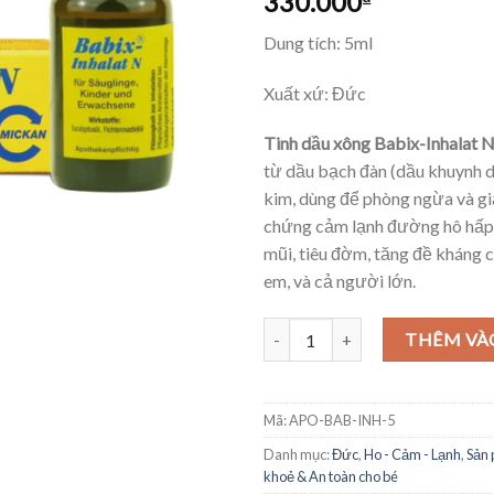
330.000
Dung tích: 5ml
Xuất xứ: Đức
Tinh dầu xông Babix-Inhalat 
từ dầu bạch đàn (dầu khuynh d
kim, dùng để phòng ngừa và gi
chứng cảm lạnh đường hô hấp
mũi, tiêu đờm, tăng đề kháng ch
em, và cả người lớn.
Tinh dầu Babix Inhalat N - ngừa 
THÊM VÀ
Mã:
APO-BAB-INH-5
Danh mục:
Đức
,
Ho - Cảm - Lạnh
,
Sản 
khoẻ & An toàn cho bé