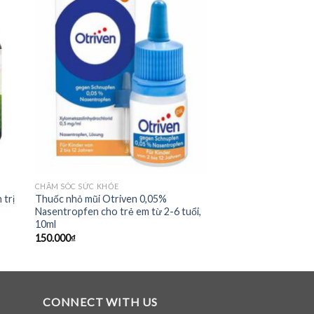
CHĂM SÓC SỨC KHỎE
 trị
Thuốc nhỏ mũi Otriven 0,05%
Nasentropfen cho trẻ em từ 2-6 tuổi,
10ml
150.000
₫
CONNECT WITH US