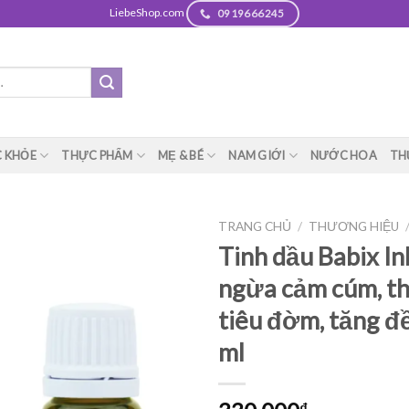
LiebeShop.com
0919666245
 KHỎE
THỰC PHẨM
MẸ & BÉ
NAM GIỚI
NƯỚC HOA
TH
TRANG CHỦ
/
THƯƠNG HIỆU
Tinh dầu Babix In
ngừa cảm cúm, th
tiêu đờm, tăng đề
ml
₫