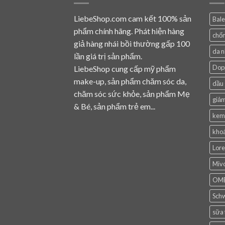
LiebeShop.com cam kết 100% sản
Bal
phẩm chính hãng. Phát hiện hàng
chốn
giả hàng nhái bồi thường gấp 100
da 
lần giá trị sản phẩm.
Dop
LiebeShop cung cấp mỹ phẩm
make-up, sản phẩm chăm sóc da,
dầu 
chăm sóc sức khỏe, sản phẩm Mẹ
giảm
& Bé, sản phẩm trẻ em...
kem
khoá
Lore
Mivo
OM
Sch
sữa