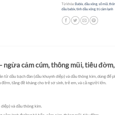
Từ khóa:
Babix
,
dầu xông
,
sổ mũi
,
thô
dầu babix
,
tinh dầu xông
,
trị cảm lạnh
 – ngừa cảm cúm, thông mũi, tiêu đờm,
ần từ dầu bạch đàn (dầu khuynh diệp) và dầu thông kim, dùng để 
 đờm, tăng đề kháng cho trẻ sơ sinh, trẻ em, và cả người lớn.
diệp) và dầu thông kim.
g cảm lạnh đường hô hấp, cảm cúm, thông mũi, tiêu đờm.