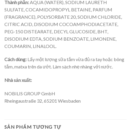
Thành phần:
AQUA (WATER), SODIUM LAURETH
SULFATE, COCAMIDOPROPYL BETAINE, PARFUM
(FRAGRANCE), POLYSORBATE 20, SODIUM CHLORIDE,
CITRIC ACID, DISODIUM COCOAMPHODIACETATE,
PEG-150 DISTEARATE, DECYL GLUCOSIDE, BHT,
DISODIUM EDTA, SODIUM BENZOATE, LIMONENE,
COUMARIN, LINALOOL.
Cách dùng:
Lấy một lượng sữa tắm vừa đủ ra tay hoặc bông
tắm, matxa trên da ướt. Làm sạch nhẹ nhàng với nước.
Nhà sản xuất:
NOBILIS GROUP GmbH
Rheingaustraße 32, 65201 Wiesbaden
SẢN PHẨM TƯƠNG TỰ