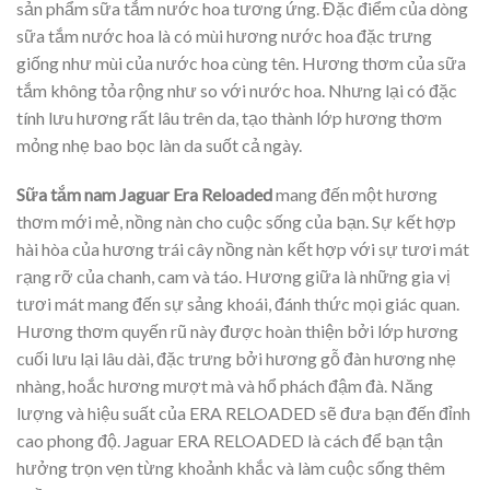
sản phẩm sữa tắm nước hoa tương ứng. Đặc điểm của dòng
sữa tắm nước hoa là có mùi hương nước hoa đặc trưng
giống như mùi của nước hoa cùng tên. Hương thơm của sữa
tắm không tỏa rộng như so với nước hoa. Nhưng lại có đặc
tính lưu hương rất lâu trên da, tạo thành lớp hương thơm
mỏng nhẹ bao bọc làn da suốt cả ngày.
Sữa tắm nam Jaguar Era Reloaded
mang đến một hương
thơm mới mẻ, nồng nàn cho cuộc sống của bạn. Sự kết hợp
hài hòa của hương trái cây nồng nàn kết hợp với sự tươi mát
rạng rỡ của chanh, cam và táo. Hương giữa là những gia vị
tươi mát mang đến sự sảng khoái, đánh thức mọi giác quan.
Hương thơm quyến rũ này được hoàn thiện bởi lớp hương
cuối lưu lại lâu dài, đặc trưng bởi hương gỗ đàn hương nhẹ
nhàng, hoắc hương mượt mà và hổ phách đậm đà. Năng
lượng và hiệu suất của ERA RELOADED sẽ đưa bạn đến đỉnh
cao phong độ. Jaguar ERA RELOADED là cách để bạn tận
hưởng trọn vẹn từng khoảnh khắc và làm cuộc sống thêm