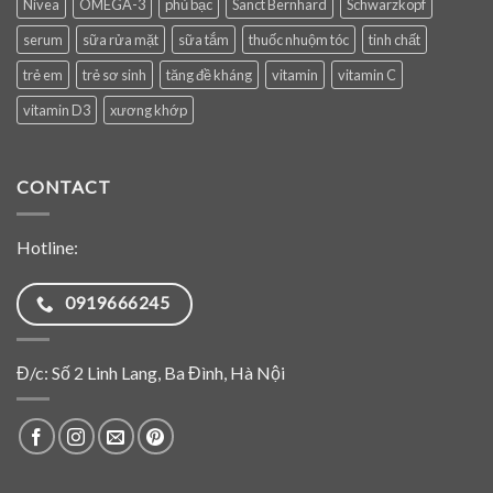
Nivea
OMEGA-3
phủ bạc
Sanct Bernhard
Schwarzkopf
serum
sữa rửa mặt
sữa tắm
thuốc nhuộm tóc
tinh chất
trẻ em
trẻ sơ sinh
tăng đề kháng
vitamin
vitamin C
vitamin D3
xương khớp
CONTACT
Hotline:
0919666245
Đ/c: Số 2 Linh Lang, Ba Đình, Hà Nội