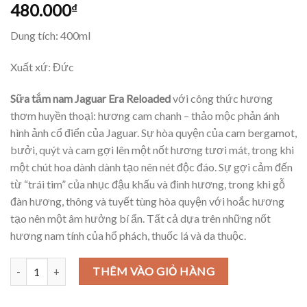
480.000
₫
Dung tích: 400ml
Xuất xứ: Đức
Sữa tắm nam Jaguar Era Reloaded
với công thức hương
thơm huyền thoại: hương cam chanh – thảo mộc phản ánh
hình ảnh cổ điển của Jaguar. Sự hòa quyện của cam bergamot,
bưởi, quýt và cam gợi lên một nốt hương tươi mát, trong khi
một chút hoa dành dành tạo nên nét độc đáo. Sự gợi cảm đến
từ “trái tim” của nhục đậu khấu và đinh hương, trong khi gỗ
đàn hương, thông và tuyết tùng hòa quyện với hoắc hương
tạo nên một âm hưởng bí ẩn. Tất cả dựa trên những nốt
hương nam tính của hổ phách, thuốc lá và da thuộc.
Sữa tắm nam Jaguar Era Reloaded hương nước hoa, 400ml số lượng
THÊM VÀO GIỎ HÀNG