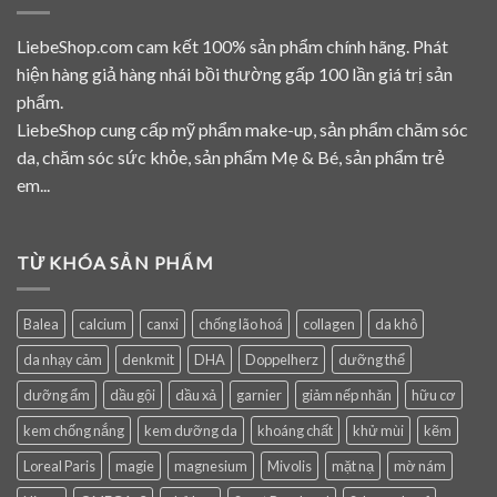
LiebeShop.com cam kết 100% sản phẩm chính hãng. Phát
hiện hàng giả hàng nhái bồi thường gấp 100 lần giá trị sản
phẩm.
LiebeShop cung cấp mỹ phẩm make-up, sản phẩm chăm sóc
da, chăm sóc sức khỏe, sản phẩm Mẹ & Bé, sản phẩm trẻ
em...
TỪ KHÓA SẢN PHẨM
Balea
calcium
canxi
chống lão hoá
collagen
da khô
da nhạy cảm
denkmit
DHA
Doppelherz
dưỡng thể
dưỡng ẩm
dầu gội
dầu xả
garnier
giảm nếp nhăn
hữu cơ
kem chống nắng
kem dưỡng da
khoáng chất
khử mùi
kẽm
Loreal Paris
magie
magnesium
Mivolis
mặt nạ
mờ nám