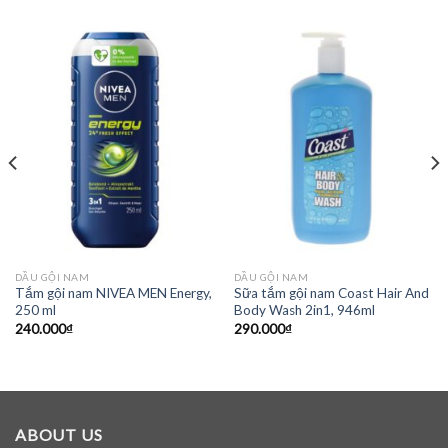
DẦU GỘI NAM
DẦU GỘI NAM
Tắm gội nam NIVEA MEN Energy,
Sữa tắm gội nam Coast Hair And
250 ml
Body Wash 2in1, 946ml
240.000
₫
290.000
₫
ABOUT US