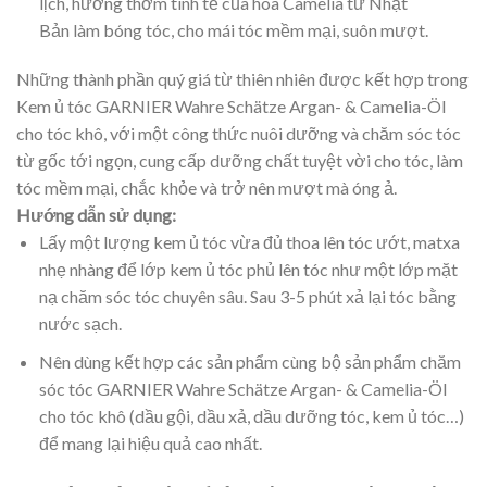
lịch, hương thơm tinh tế của hoa Camelia từ Nhật
Bản làm bóng tóc, cho mái tóc mềm mại, suôn mượt.
Những thành phần quý giá từ thiên nhiên được kết hợp trong
Kem ủ tóc GARNIER Wahre Schätze Argan- & Camelia-Öl
cho tóc khô, với một công thức nuôi dưỡng và chăm sóc tóc
từ gốc tới ngọn, cung cấp dưỡng chất tuyệt vời cho tóc, làm
tóc mềm mại, chắc khỏe và trở nên mượt mà óng ả.
Hướng dẫn sử dụng:
Lấy một lượng kem ủ tóc vừa đủ thoa lên tóc ướt, matxa
nhẹ nhàng để lớp kem ủ tóc phủ lên tóc như một lớp mặt
nạ chăm sóc tóc chuyên sâu. Sau 3-5 phút xả lại tóc bằng
nước sạch.
Nên dùng kết hợp các sản phẩm cùng bộ sản phẩm chăm
sóc tóc GARNIER Wahre Schätze Argan- & Camelia-Öl
cho tóc khô (dầu gội, dầu xả, dầu dưỡng tóc, kem ủ tóc…)
để mang lại hiệu quả cao nhất.