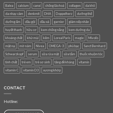
Balea
calcium
canxi
chống lão hoá
collagen
da khô
da nhạy cảm
denkmit
DHA
Doppelherz
dưỡng thể
dưỡng ẩm
dầu gội
dầu xả
garnier
giảm nếp nhăn
huyết thanh
hữu cơ
kem chống nắng
kem dưỡng da
khoáng chất
khử mùi
kẽm
Loreal Paris
magie
Mivolis
mặt nạ
mờ nám
Nivea
OMEGA-3
phủ bạc
Sanct Bernhard
Schwarzkopf
serum
sữa rửa mặt
sữa tắm
thuốc nhuộm tóc
tinh chất
trẻ em
trẻ sơ sinh
tăng đề kháng
vitamin
vitamin C
vitamin D3
xương khớp
CONTACT
Hotline: