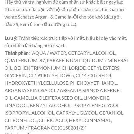
Hãy thử và trải nghiệm để cảm nhận sự khác biệt ngay lập
tức mái tóc của bạn với bộ sản phẩm chăm sóc tóc Garnier
wahre Schätze Argan- & Camelia-Öl cho tóc khô (dầu gội,
dầu xả, kem ủ tóc, dầu dưỡng tóc..).
Lưu ý:
Tránh tiếp xúc trực tiếp với mắt. Nếu bị dây vào mắt,
rửa nhiều lần bằng nước sạch.
Thành phần:
“AQUA / WATER, CETEARYL ALCOHOL,
QUATERNIUM-87, PARAFFINUM LIQUIDUM / MINERAL
OIL, BEHENTRIMONIUM CHLORIDE, CETYL ESTERS,
GLYCERIN, CI 19140 / YELLOW 5, CI 14700 / RED 4,
HYDROXYETHYLCELLULOSE, PHENOXYETHANOL,
ARGANIA SPINOSA OIL / ARGANIA SPINOSA KERNEL
OIL, CAMELLIA OLEIFERA SEED OIL, LIMONENE,
LINALOOL, BENZYL ALCOHOL, PROPYLENE GLYCOL,
ISOPROPYL ALCOHOL, CAPRYLYL GLYCOL, GERANIOL,
CITRONELLOL, CITRIC ACID, HEXYL CINNAMAL,
PARFUM / FRAGRANCE (C158281/2)”