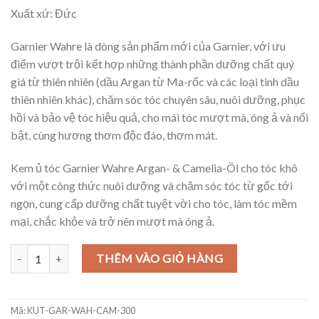
Xuất xứ: Đức
Garnier Wahre là dòng sản phẩm mới của Garnier, với ưu
điểm vượt trội kết hợp những thành phần dưỡng chất quý
giá từ thiên nhiên (dầu Argan từ Ma-rốc và các loại tinh dầu
thiên nhiên khác), chăm sóc tóc chuyên sâu, nuôi dưỡng, phục
hồi và bảo vệ tóc hiệu quả, cho mái tóc mượt mà, óng ả và nổi
bật, cùng hương thơm độc đáo, thơm mát.
Kem ủ tóc Garnier Wahre Argan- & Camelia-Öl cho tóc khô
với một công thức nuôi dưỡng và chăm sóc tóc từ gốc tới
ngọn, cung cấp dưỡng chất tuyệt vời cho tóc, làm tóc mềm
mại, chắc khỏe và trở nên mượt mà óng ả.
Kem ủ tóc GARNIER Wahre Schätze Argan- & Camelia-Öl cho tóc kh
THÊM VÀO GIỎ HÀNG
Mã:
KUT-GAR-WAH-CAM-300