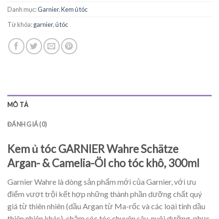
Danh mục:
Garnier
,
Kem ủ tóc
Từ khóa:
garnier
,
ủ tóc
MÔ TẢ
ĐÁNH GIÁ (0)
Kem ủ tóc GARNIER Wahre Schätze
Argan- & Camelia-Öl cho tóc khô, 300ml
Garnier Wahre là dòng sản phẩm mới của Garnier, với ưu
điểm vượt trội kết hợp những thành phần dưỡng chất quý
giá từ thiên nhiên (dầu Argan từ Ma-rốc và các loại tinh dầu
thiên nhiên khác), chăm sóc tóc chuyên sâu, nuôi dưỡng, phục