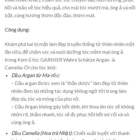
hồi và bảo vệ tóc hiệu quả, cho mái tóc mượt mà, óng ả và nổi
bật, cùng hương thơm độc đáo, thơm mát.
Công dụng:
Khám phá hai bí mật làm đẹp truyền thống từ thiên nhiên một
lần nữa, để chăm sóc và nuôi dưỡng tóc mềm mại óng ả
trong Kem ủ tóc GARNIER Wahre Schätze Argan- &
Camelia-Öl cho tóc khô:
Dầu Argan từ Ma-rốc:
– Dầu argan được xem là “thần dược” làm đẹp từ thiên
nhiên đem lại những tác dụng không ngờ tới trong làm
đẹp da, tóc và móng của phụ nữ.
– Dầu Argan không gây bết dính, khi thoa lên tóc sẽ không
nhờn rít, thấm nhanh, tóc sẽ đc phục hồi hết xơ rối và vô
cùng óng ả.
Dầu Camelia (Hoa trà Nhật)
:
Chiết xuất tuyệt vời thanh