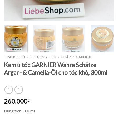
TRANG CHỦ
/
THƯƠNG HIỆU
/
PHÁP
/
GARNIER
Kem ủ tóc GARNIER Wahre Schätze
Argan- & Camelia-Öl cho tóc khô, 300ml
260.000
₫
Dung tích: 300ml