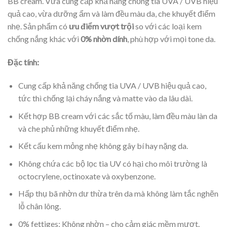
BB cream. Vừa cung cấp khả năng chống tia UVA / UVB hiệu
quả cao, vừa dưỡng ẩm và làm đều màu da, che khuyết điểm
nhẹ. Sản phẩm có
ưu điểm vượt trội
so với các loại kem
chống nắng khác với
0% nhờn dính
, phù hợp với mọi tone da.
Đặc tính:
Cung cấp khả năng chống tia UVA / UVB hiệu quả cao,
tức thì chống lại cháy nắng và matte vào da lâu dài.
Kết hợp BB cream với các sắc tố màu, làm đều màu làn da
và che phủ những khuyết điểm nhẹ.
Kết cấu kem mỏng nhẹ không gây bí hay nặng da.
Không chứa các bộ lọc tia UV có hại cho môi trường là
octocrylene, octinoxate và oxybenzone.
Hấp thụ bã nhờn dư thừa trên da mà không làm tắc nghẽn
lỗ chân lông.
0% fettiges: Không nhờn – cho cảm giác mềm mượt.