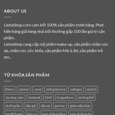
ABOUT US
LiebeShop.com cam kết 100% sản phẩm chính hãng. Phát
hiện hàng giả hàng nhái bồi thường gấp 100 lần giá trị sản
phẩm.
LiebeShop cung cấp mỹ phẩm make-up, sản phẩm chăm sóc
da, chăm sóc sức khỏe, sản phẩm Mẹ & Bé, sản phẩm trẻ
em...
TỪ KHÓA SẢN PHẨM
Balea
calcium
canxi
chống lão hoá
collagen
da khô
da nhạy cảm
denkmit
DHA
Doppelherz
dưỡng thể
dưỡng ẩm
dầu gội
dầu xả
garnier
giảm nếp nhăn
huyết thanh
hữu cơ
kem chống nắng
kem dưỡng da