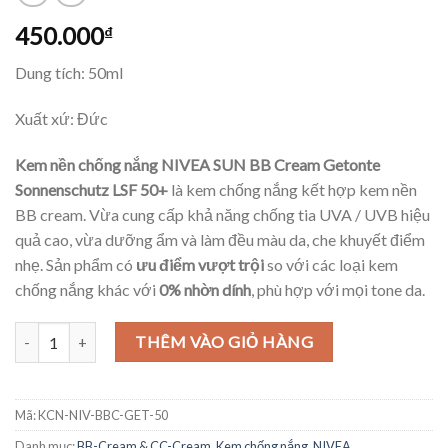
450.000
₫
Dung tích: 50ml
Xuất xứ: Đức
Kem nền chống nắng NIVEA SUN BB Cream Getonte
Sonnenschutz LSF 50+
là kem chống nắng kết hợp kem nền
BB cream. Vừa cung cấp khả năng chống tia UVA / UVB hiệu
quả cao, vừa dưỡng ẩm và làm đều màu da, che khuyết điểm
nhẹ. Sản phẩm có
ưu điểm vượt trội
so với các loại kem
chống nắng khác với
0% nhờn dính
, phù hợp với mọi tone da.
Kem nền chống nắng NIVEA SUN BB Cream Getonte Sonnenschutz L
THÊM VÀO GIỎ HÀNG
Mã:
KCN-NIV-BBC-GET-50
Danh mục:
BB-Cream & CC-Cream
,
Kem chống nắng
,
NIVEA