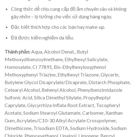
Công thức dễ chịu cung cấp độ ẩm chuyên sâu và không
gây nhờn – lý tưởng cho việc sử dụng hàng ngày.
Đặc biệt thích hợp cho các bạn hay make-up.
Đã được kiểm nghiệm da liễu.
Thành phần:
Aqua, Alcohol Denat., Butyl
Methoxydibenzoylmethane, Ethylhexyl Salicylate,
Homosalate, CI 77891, Bis-Ethylhexyloxyphenol
Methoxyphenyl Triazine, Ethylhexyl Triazone, Glycerin,
Butylene Glycol Dicaprylate/Dicaprate, Distarch Phosphate,
Cetearyl Alcohol, Behenyl Alcohol, Phenylbenzimidazole
Sulfonic Acid, Silica Dimethyl Silylate, Propylheptyl
Caprylate, Glycyrrhiza Inflata Root Extract, Tocopheryl
Acetate, Sodium Stearoyl Glutamate, Carbomer, Xanthan
Gum, Acrylates/C10-30 Alkyl Acrylate Crosspolymer,
Dimethicone, Trisodium EDTA, Sodium Hydroxide, Sodium
Chloride, Phenoxyethanol, Linalool, Limonene, Benzyl