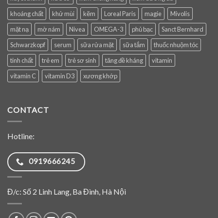
khoáng chất
khử mùi
kẽm
Loreal Paris
magie
Mivolis
mặt nạ
mờ nám
Nivea
OMEGA-3
phủ bạc
Sanct Bernhard
Schwarzkopf
serum
sữa rửa mặt
sữa tắm
thuốc nhuộm tóc
tinh chất
trẻ em
trẻ sơ sinh
tăng đề kháng
vitamin
vitamin C
vitamin D3
xương khớp
CONTACT
Hotline:
0919666245
Đ/c: Số 2 Linh Lang, Ba Đình, Hà Nội