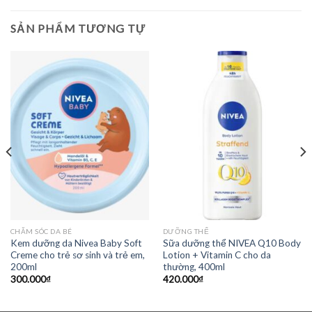
SẢN PHẨM TƯƠNG TỰ
CHĂM SÓC DA BÉ
DƯỠNG THỂ
Kem dưỡng da Nivea Baby Soft
Sữa dưỡng thể NIVEA Q10 Body
Creme cho trẻ sơ sinh và trẻ em,
Lotion + Vitamin C cho da
200ml
thường, 400ml
300.000
₫
420.000
₫