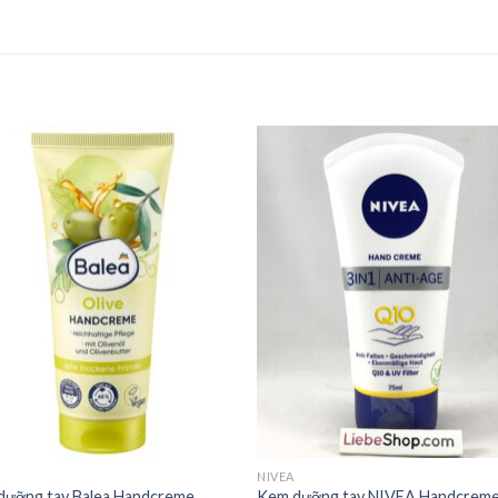
A
NIVEA
dưỡng tay Balea Handcreme
Kem dưỡng tay NIVEA Handcrem