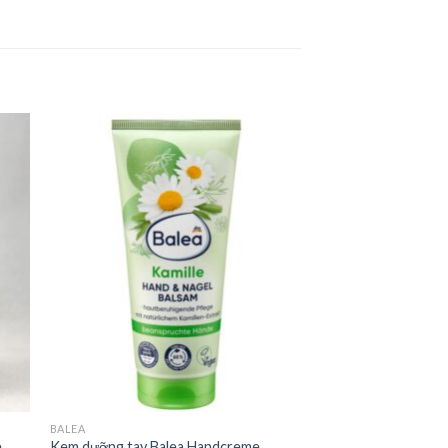
BALEA
e
Kem dưỡng tay Balea Handcreme