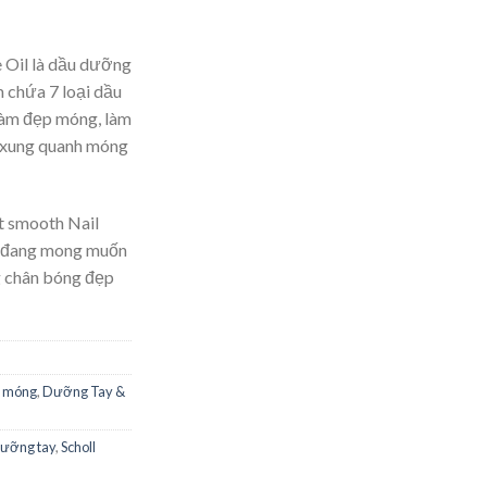
e Oil là dầu dưỡng
 chứa 7 loại dầu
làm đẹp móng, làm
 xung quanh móng
t smooth Nail
i đang mong muốn
 chân bóng đẹp
 móng
,
Dưỡng Tay &
ưỡng tay
,
Scholl