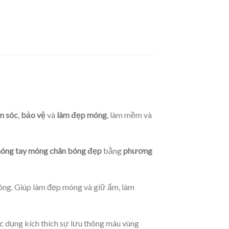
m sóc
,
bảo vệ
và
làm đẹp móng
, làm mềm và
óng tay móng chân bóng đẹp
bằng
phương
óng. Giúp làm đẹp móng và giữ ẩm, làm
c dụng kích thích sự lưu thông máu vùng