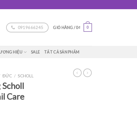
0919666245
0
GIỎ HÀNG /
0
₫
ƯƠNG HIỆU
SALE
TẤT CẢ SẢN PHẨM
/
ĐỨC
/
SCHOLL
Scholl
il Care