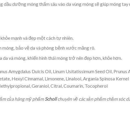
ng dầu dưỡng móng thấm sâu vào da vùng móng sẽ giúp móng tay 
khỏe mạnh và đẹp một cách tự nhiên.
h móng, bảo vệ da và phòng bệnh xước măng rô.
 da và móng, khiến hình thái móng trở nên đẹp hơn, khỏe hơn.
unus Amygdalus Dulcis Oil, Linum Usitatissimum Seed Oil, Prunus A
tate, Hexyl Cinnamal, Limonene, Linalool, Argania Spinosa Kernel
Methylpropional, Geraniol, Citral, Coumarin, Tocopherol
 phẩm của hãng mỹ phẩm
Scholl
chuyên về các sản phẩm chăm sóc da,