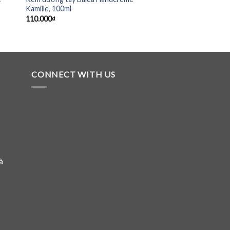
Kamille, 100ml
110.000
₫
CONNECT WITH US
à