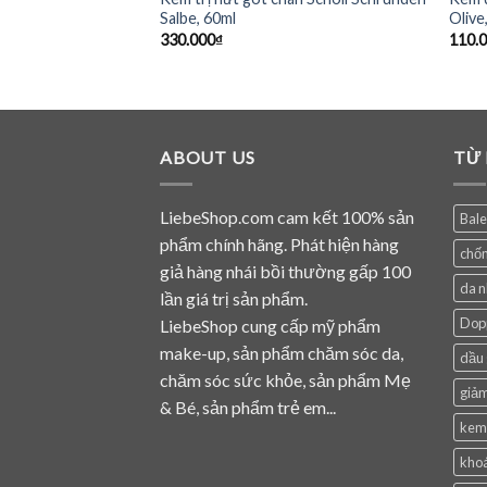
 dạng hũ, 150 ml
Salbe, 60ml
Olive
330.000
₫
110.
ABOUT US
TỪ
LiebeShop.com cam kết 100% sản
Bal
phẩm chính hãng. Phát hiện hàng
chốn
giả hàng nhái bồi thường gấp 100
da 
lần giá trị sản phẩm.
Dop
LiebeShop cung cấp mỹ phẩm
make-up, sản phẩm chăm sóc da,
dầu 
chăm sóc sức khỏe, sản phẩm Mẹ
giảm
& Bé, sản phẩm trẻ em...
kem
khoá