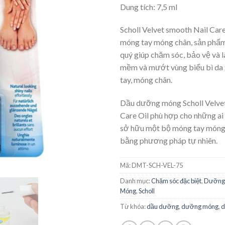
Dung tích: 7,5 ml
Scholl Velvet smooth Nail Car
móng tay móng chân, sản phẩm
quý giúp chăm sóc, bảo vệ và 
mềm và mướt vùng biểu bì da
tay, móng chân.
Dầu dưỡng móng Scholl Velve
Care Oil phù hợp cho những a
sở hữu một bộ móng tay móng
bằng phương pháp tự nhiên.
Mã:
DMT-SCH-VEL-75
Danh mục:
Chăm sóc đặc biệt
,
Dưỡng
Móng
,
Scholl
Từ khóa:
dầu dưỡng
,
dưỡng móng
,
d