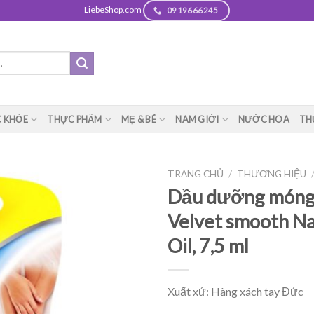
LiebeShop.com
0919666245
 KHỎE
THỰC PHẨM
MẸ & BÉ
NAM GIỚI
NƯỚC HOA
TH
TRANG CHỦ
/
THƯƠNG HIỆU
Dầu dưỡng móng 
Velvet smooth Na
Oil, 7,5 ml
Xuất xứ: Hàng xách tay Đức