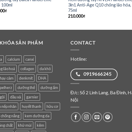
, 100ml
3in1 Anti-Age Q10 chống lão hóa,
75ml
000
₫
210.000
₫
 KHÓA SẢN PHẨM
CONTACT
Hotline:
ea
calcium
canxi
g lão hoá
collagen
da khô
0919666245
nhạy cảm
denkmit
DHA
pelherz
dưỡng thể
dưỡng ẩm
Đ/c: Số 2 Linh Lang, Ba Đình, H
gội
dầu xả
garnier
Nội
 nếp nhăn
huyết thanh
hữu cơ
 chống nắng
kem dưỡng da
ng chất
khử mùi
kẽm