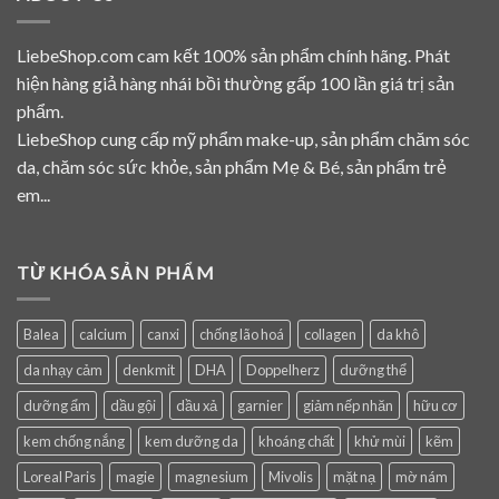
LiebeShop.com cam kết 100% sản phẩm chính hãng. Phát
hiện hàng giả hàng nhái bồi thường gấp 100 lần giá trị sản
phẩm.
LiebeShop cung cấp mỹ phẩm make-up, sản phẩm chăm sóc
da, chăm sóc sức khỏe, sản phẩm Mẹ & Bé, sản phẩm trẻ
em...
TỪ KHÓA SẢN PHẨM
Balea
calcium
canxi
chống lão hoá
collagen
da khô
da nhạy cảm
denkmit
DHA
Doppelherz
dưỡng thể
dưỡng ẩm
dầu gội
dầu xả
garnier
giảm nếp nhăn
hữu cơ
kem chống nắng
kem dưỡng da
khoáng chất
khử mùi
kẽm
Loreal Paris
magie
magnesium
Mivolis
mặt nạ
mờ nám