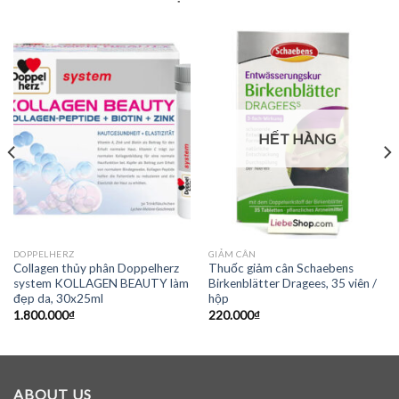
HẾT HÀNG
DOPPELHERZ
GIẢM CÂN
Collagen thủy phân Doppelherz
Thuốc giảm cân Schaebens
system KOLLAGEN BEAUTY làm
Birkenblätter Dragees, 35 viên /
đẹp da, 30x25ml
hộp
1.800.000
₫
220.000
₫
ABOUT US