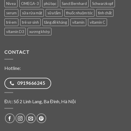
Nivea
OMEGA-3
phủ bạc
Sanct Bernhard
Schwarzkopf
serum
sữa rửa mặt
sữa tắm
thuốc nhuộm tóc
tinh chất
trẻ em
trẻ sơ sinh
tăng đề kháng
vitamin
vitamin C
vitamin D3
xương khớp
CONTACT
Hotline:
0919666245
Đ/c: Số 2 Linh Lang, Ba Đình, Hà Nội