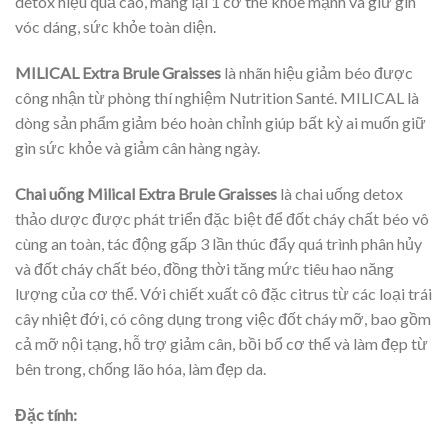
detox hiệu quả cao, mang lại 1 cơ thể khỏe mạnh và giữ gìn
vóc dáng, sức khỏe toàn diện.
MILICAL Extra Brule Graisses
là nhãn hiệu giảm béo được
công nhận từ phòng thí nghiệm Nutrition Santé. MILICAL là
dòng sản phẩm giảm béo hoàn chỉnh giúp bất kỳ ai muốn giữ
gìn sức khỏe và giảm cân hàng ngày.
Chai uống Milical Extra Brule Graisses
là chai uống detox
thảo dược được phát triển đặc biệt để đốt cháy chất béo vô
cùng an toàn, tác động gấp 3 lần thúc đẩy quá trình phân hủy
và đốt cháy chất béo, đồng thời tăng mức tiêu hao năng
lượng của cơ thể. Với chiết xuất cô đặc citrus từ các loại trái
cây nhiệt đới, có công dụng trong việc đốt cháy mỡ, bao gồm
cả mỡ nội tạng, hỗ trợ giảm cân, bồi bổ cơ thể và làm đẹp từ
bên trong, chống lão hóa, làm đẹp da.
Đặc tính: