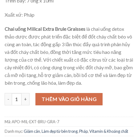
Trình bày: 7 ống x 10ml
Xuất xứ: Pháp
Chai uống Milical Extra Brule Graisses
là chai uống detox
thảo dược được phát triển đặc biệt để đốt cháy chất béo vô
cùng an toàn, tác động gấp 3 lần thúc đẩy quá trình phân hủy
và đốt cháy chất béo, đồng thời tăng mức tiêu hao năng
lượng của cơ thể. Với chiết xuất cô đặc citrus từ các loại trái
cây nhiệt đới, có công dụng trong việc đốt cháy mỡ, bao gồm
cả mỡ nội tạng, hỗ trợ giảm cân, bồi bổ cơ thể và làm đẹp từ
bên trong, chống lão hóa, làm đẹp da.
Chai uống Milical Extra Brule Graisses detox đốt mỡ, giảm cân vị ca
THÊM VÀO GIỎ HÀNG
Mã:
APO-MIL-EXT-BRU-GRA-7
Danh mục:
Giảm cân
,
Làm đẹp từ bên trong
,
Pháp
,
Vitamin & Khoáng chất