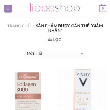
Skip
0
to
content
TRANG CHỦ
/
SẢN PHẨM ĐƯỢC GẮN THẺ “GIẢM
NHĂN”
LỌC