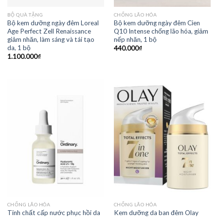
BỘ QUÀ TẶNG
CHỐNG LÃO HÓA
Bộ kem dưỡng ngày đêm Loreal
Bộ kem dưỡng ngày đêm Cien
Age Perfect Zell Renaissance
Q10 Intense chống lão hóa, giảm
giảm nhăn, làm sáng và tái tạo
nếp nhăn, 1 bộ
da, 1 bộ
440.000
₫
1.100.000
₫
CHỐNG LÃO HÓA
CHỐNG LÃO HÓA
Tinh chất cấp nước phục hồi da
Kem dưỡng da ban đêm Olay