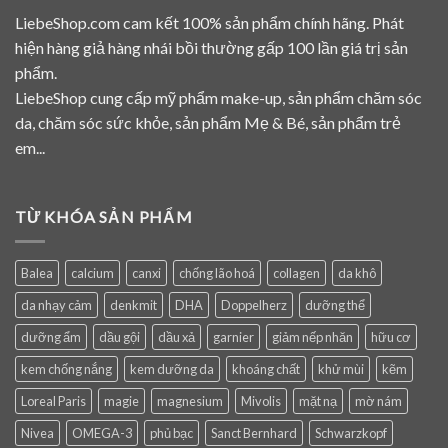
LiebeShop.com cam kết 100% sản phẩm chính hãng. Phát
hiện hàng giả hàng nhái bồi thường gấp 100 lần giá trị sản
phẩm.
LiebeShop cung cấp mỹ phẩm make-up, sản phẩm chăm sóc
da, chăm sóc sức khỏe, sản phẩm Mẹ & Bé, sản phẩm trẻ
em...
TỪ KHÓA SẢN PHẨM
Balea
calcium
canxi
chống lão hoá
collagen
da khô
da nhạy cảm
denkmit
DHA
Doppelherz
dưỡng thể
dưỡng ẩm
dầu gội
dầu xả
garnier
giảm nếp nhăn
hữu cơ
kem chống nắng
kem dưỡng da
khoáng chất
khử mùi
kẽm
Loreal Paris
magie
magnesium
Mivolis
mặt nạ
mờ nám
Nivea
OMEGA-3
phủ bạc
Sanct Bernhard
Schwarzkopf