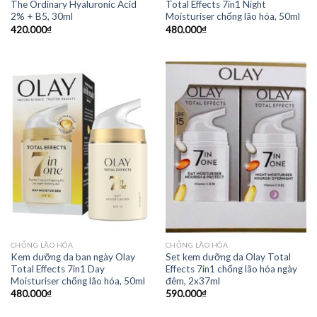
The Ordinary Hyaluronic Acid
Total Effects 7in1 Night
2% + B5, 30ml
Moisturiser chống lão hóa, 50ml
420.000
₫
480.000
₫
CHỐNG LÃO HÓA
CHỐNG LÃO HÓA
Kem dưỡng da ban ngày Olay
Set kem dưỡng da Olay Total
Total Effects 7in1 Day
Effects 7in1 chống lão hóa ngày
Moisturiser chống lão hóa, 50ml
đêm, 2x37ml
480.000
₫
590.000
₫