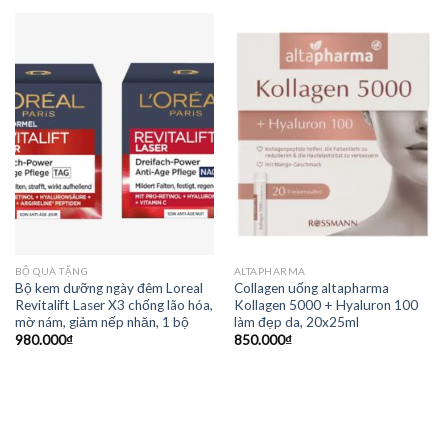
BỘ QUÀ TẶNG
ALTAPHARMA
Bộ kem dưỡng ngày đêm Loreal
Collagen uống altapharma
Revitalift Laser X3 chống lão hóa,
Kollagen 5000 + Hyaluron 100
mờ nám, giảm nếp nhăn, 1 bộ
làm đẹp da, 20x25ml
980.000
₫
850.000
₫