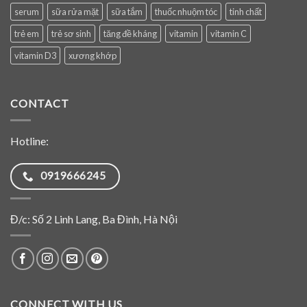
serum
sữa rửa mặt
sữa tắm
thuốc nhuộm tóc
tinh chất
trẻ em
trẻ sơ sinh
tăng đề kháng
vitamin
vitamin C
vitamin D3
xương khớp
CONTACT
Hotline:
0919666245
Đ/c: Số 2 Linh Lang, Ba Đình, Hà Nội
CONNECT WITH US