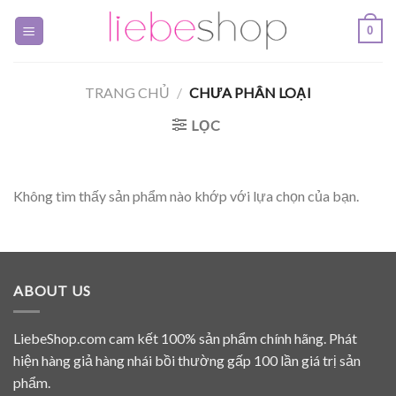
Skip
0
to
content
TRANG CHỦ
/
CHƯA PHÂN LOẠI
LỌC
Không tìm thấy sản phẩm nào khớp với lựa chọn của bạn.
ABOUT US
LiebeShop.com cam kết 100% sản phẩm chính hãng. Phát
hiện hàng giả hàng nhái bồi thường gấp 100 lần giá trị sản
phẩm.