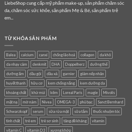
LiebeShop cung cấp mỹ phẩm make-up, sản phẩm chăm sóc
da, chăm sóc sức khỏe, sản phẩm Mẹ & Bé, sản phẩm trẻ
em...
TỪ KHÓA SẢN PHẨM
Balea
calcium
canxi
chống lão hoá
collagen
da khô
da nhạy cảm
denkmit
DHA
Doppelherz
dưỡng thể
dưỡng ẩm
dầu gội
dầu xả
garnier
giảm nếp nhăn
huyết thanh
hữu cơ
kem chống nắng
kem dưỡng da
khoáng chất
khử mùi
kẽm
Loreal Paris
magie
Mivolis
mặt nạ
mờ nám
Nivea
OMEGA-3
phủ bạc
Sanct Bernhard
Schwarzkopf
serum
sữa rửa mặt
sữa tắm
thuốc nhuộm tóc
tinh chất
trẻ em
trẻ sơ sinh
tăng đề kháng
vitamin
vitamin C
vitamin D3
xương khớp