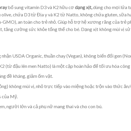
pray
bổ sung vitamin D3 và K2 hữu cơ
dạng xịt,
dùng cho mọi lứa tu
u olive, chứa D3 từ Địa y và K2 từ Natto, không chứa gluten, sữ
-GMO), an toàn cho trẻ nhỏ. Giúp hỗ trợ hệ xương răng của trẻ ph
t, tăng cường sức khỏe tổng thể cho bé. Dạng xịt không mùi vị sử
nhận USDA Organic, thuần chay (Vegan), không biến đổi gen (No
 K2 (từ đậu lên men Natto) là một cặp hoàn hảo để tối ưu hóa công
ăng đề kháng, giảm ốm vặt.
ỏng) không mùi vị, nhỏ trực tiếp vào miệng hoặc trộn vào thức ăn
 của Mỹ.
 em, người lớn và cả phụ nữ mang thai và cho con bú.