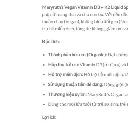
Maryruth’s Vegan Vitamin D3 + K2 Liquid S
phụ nữ mang thai và cho con bú. Với nền dầ
thuần chay (Vegan), không biến đổi gen (Non
trợ hệ miễn dịch, tăng đề kháng, giảm ốm vặ
Đặc tính:
Thành phần hữu cơ (Organic):
Đạt chứng 
Hấp thụ tối ưu:
Vitamin D3 (từ địa y) và
Hỗ trợ miễn dịch:
Hỗ trợ hệ miễn dịch, t
Sử dụng thuận tiện dễ dàng:
Dạng giọt (l
Thương hiệu uy tín:
MaryRuth’s Organics
Dùng cho mọi lứa tuổi từ trẻ sơ sinh, trẻ
Lợi ích: