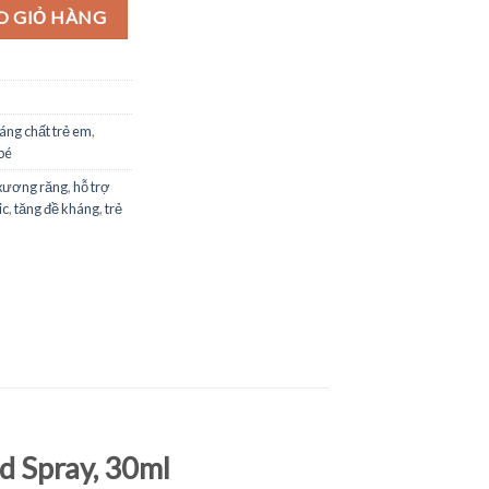
 Vegan Vitamin D3 + K2 Liquid Spray, 30ml số lượng
O GIỎ HÀNG
áng chất trẻ em
,
bé
xương răng
,
hỗ trợ
ic
,
tăng đề kháng
,
trẻ
d Spray, 30ml