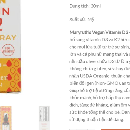
Dung tích: 30ml
Xuất xứ: Mỹ
Maryruth’s Vegan Vitamin D3 
bổ sung vitamin D3 và K2 hữu
cho mọi lứa tuổi từ trẻ sơ sinh
lớn và cả phụ nữ mang thai và 
nền dầu olive, chứa D3 từ Địa 
không chứa gluten, sữa hay đ
nhận USDA Organic, thuần cha
biến đổi gen (Non-GMO), an to
Giúp hỗ trợ hệ xương răng của 
khỏe mạnh, hỗ trợ hấp thụ canx
dịch, tăng đề kháng, giảm ốm 
sức khỏe tổng thể cho bé. Dạng
sử dụng thuận tiện dễ dàng.