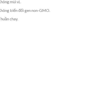
hông mùi vị.
hông biến đổi gen non-GMO.
huần chay.