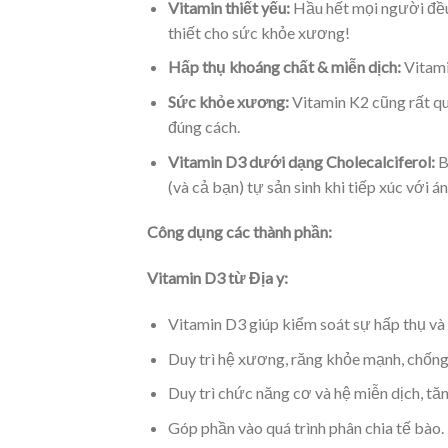
Vitamin thiết yếu:
Hầu hết mọi người đều 
thiết cho sức khỏe xương!
Hấp thụ khoáng chất & miễn dịch:
Vitami
Sức khỏe xương:
Vitamin K2 cũng rất qu
đúng cách.
Vitamin D3 dưới dạng Cholecalciferol:
B
(và cả bạn) tự sản sinh khi tiếp xúc với á
Công dụng các thành phần:
Vitamin D3 từ Địa y:
Vitamin D3 giúp kiểm soát sự hấp thụ và 
Duy trì hệ xương, răng khỏe mạnh, chống 
Duy trì chức năng cơ và hệ miễn dịch, tă
Góp phần vào quá trình phân chia tế bào.