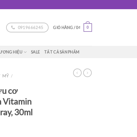
0919666245
0
GIỎ HÀNG /
0
₫
ƯƠNG HIỆU
SALE
TẤT CẢ SẢN PHẨM
/
MỸ
/
ữu cơ
 Vitamin
ray, 30ml