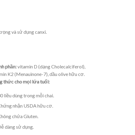
trọng và sử dụng canxi.
nh phần:
vitamin D (dạng Cholecalciferol),
min K2 (Menauinone-7), dầu olive hữu cơ.
 thức cho mọi lứa tuổi:
0 liều dùng trong mỗi chai.
hứng nhận USDA hữu cơ.
hông chứa Gluten.
ễ dàng sử dụng.