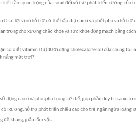
biết tầm quan trọng của canxi đối với sự phát triển xương của tr
n D có lợi vì nó hỗ trợ cơ thể hấp thụ canxi và phốt pho và hỗ trợ
an trọng cho xương chắc khỏe và sức khỏe động mạch bằng cách k
ạn có biết vitamin D3 (dưới dạng cholecalciferol) của chúng tôi 
nh nắng mặt trời?
sử dụng canxi và photpho trong cơ thể, góp phần duy trì canxi tr
còi xương, hỗ trợ phát triển chiều cao cho trẻ, ngăn ngừa loãng 
ng đề kháng, giảm ốm vặt.