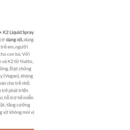
+ K2 Liquid Spray
 cơ
dạng xịt,
dùng
, trẻ em, người
cho con bú. Với
y và K2 từ Natto,
ường. Đạt chứng
y (Vegan), không
àn cho trẻ nhỏ.
trẻ phát triển
i, hỗ trợ hệ miễn
vặt, tăng cường
 xịt không mùi vị