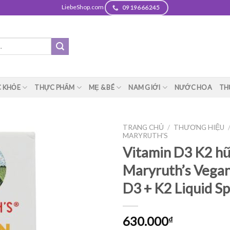
LiebeShop.com
0919666245
 KHỎE
THỰC PHẨM
MẸ & BÉ
NAM GIỚI
NƯỚC HOA
TH
TRANG CHỦ
/
THƯƠNG HIỆU
MARYRUTH'S
Vitamin D3 K2 h
Maryruth’s Vegan
D3 + K2 Liquid Sp
630.000
₫