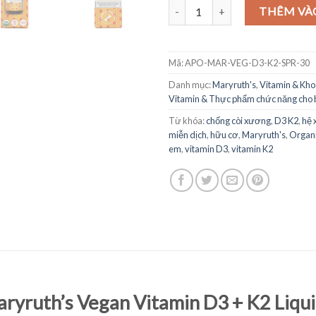
Vitamin D3 K2 hữu cơ Maryruth's
THÊM VÀ
Mã:
APO-MAR-VEG-D3-K2-SPR-30
Danh mục:
Maryruth's
,
Vitamin & Kho
Vitamin & Thực phẩm chức năng cho 
Từ khóa:
chống còi xương
,
D3 K2
,
hệ 
miễn dịch
,
hữu cơ
,
Maryruth's
,
Organ
em
,
vitamin D3
,
vitamin K2
ryruth’s Vegan Vitamin D3 + K2 Liqui