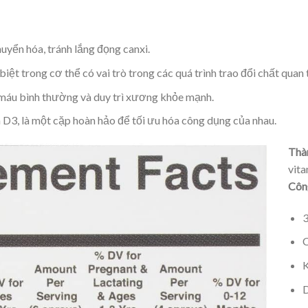
ển hóa, tránh lắng đọng canxi.
iệt trong cơ thể có vai trò trong các quá trình trao đổi chất quan 
 máu bình thường và duy trì xương khỏe mạnh.
n D3, là một cặp hoàn hảo để tối ưu hóa công dụng của nhau.
Thà
vita
Công
3
C
K
D