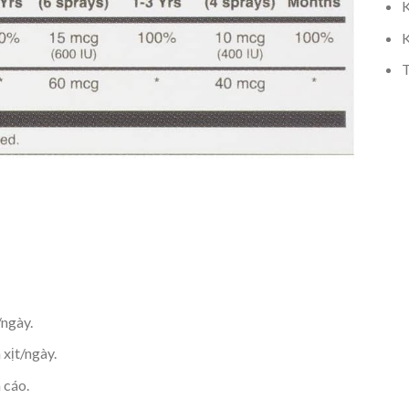
K
K
T
/ngày.
 xịt/ngày.
 cáo.