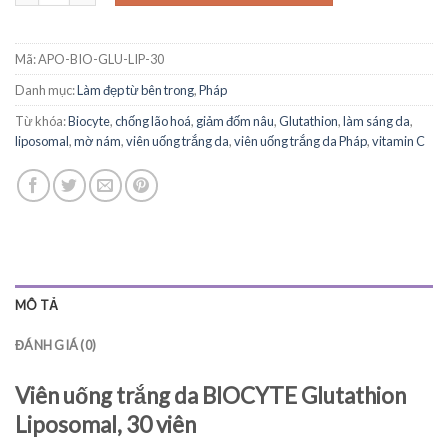
Mã:
APO-BIO-GLU-LIP-30
Danh mục:
Làm đẹp từ bên trong
,
Pháp
Từ khóa:
Biocyte
,
chống lão hoá
,
giảm đốm nâu
,
Glutathion
,
làm sáng da
,
liposomal
,
mờ nám
,
viên uống trắng da
,
viên uống trắng da Pháp
,
vitamin C
MÔ TẢ
ĐÁNH GIÁ (0)
Viên uống trắng da BIOCYTE Glutathion
Liposomal, 30 viên