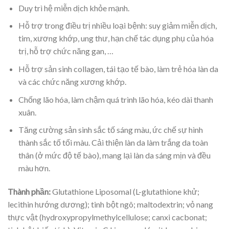
Duy trì hệ miễn dịch khỏe mạnh.
Hỗ trợ trong điều trị nhiều loại bệnh: suy giảm miễn dịch,
tim, xương khớp, ung thư, hạn chế tác dụng phụ của hóa
trị, hỗ trợ chức năng gan, …
Hỗ trợ sản sinh collagen, tái tạo tế bào, làm trẻ hóa làn da
và các chức năng xương khớp.
Chống lão hóa, làm chậm quá trình lão hóa, kéo dài thanh
xuân.
Tăng cường sản sinh sắc tố sáng màu, ức chế sự hình
thành sắc tố tối màu. Cải thiện làn da làm trắng da toàn
thân (ở mức độ tế bào), mang lại làn da sáng mịn và đều
màu hơn.
Thành phần:
Glutathione Liposomal (L-glutathione khử;
lecithin hướng dương); tinh bột ngô; maltodextrin; vỏ nang
thực vật (hydroxypropylmethylcellulose; canxi cacbonat;