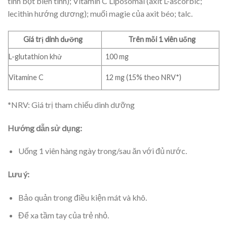
tinh bột biến tính); Vitamin C Liposomal (axit L-ascorbic;
lecithin hướng dương); muối magie của axit béo; talc.
Giá trị dinh dưỡng
Trên mỗi 1 viên uống
L-glutathion khử
100 mg
Vitamine C
12 mg (15% theo NRV*)
*NRV: Giá trị tham chiếu dinh dưỡng
Hướng dẫn sử dụng:
Uống 1 viên hàng ngày trong/sau ăn với đủ nước.
Lưu ý:
Bảo quản trong điều kiện mát và khô.
Để xa tầm tay của trẻ nhỏ.