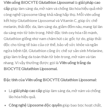
Viên uống BIOCYTE Glutathion Liposomal
là
giải pháp cao
cấp
giúp làm sáng da, mờ nám và chống lão hóa hiệu quả nhờ
công nghệ Liposome tăng khả năng hấp thụ. Mỗi viên uống
kết hợp Glutathione Liposomal và Vitamin C, giúp ức chế
melanin, thải độc da, làm sáng da, giảm đốm nâu, mang lại làn
da sáng mịn từ bên trong. Nhờ đặc tính oxy hóa rất mạnh,
Glutathion giống như nam châm hút các gốc tự do, giúp thải
độc cho từng tế bào của cơ thể, bảo vệ sức khỏe và ngăn
ngừa bệnh tật. Glutathion cũng ức chế sự sản sinh Melanine,
giúp làm trắng da toàn thân từ bên trong, mờ nám và tàn
nhang. Vì vậy thường được gọi là
Viên uống trắng da
BIOCYTE Glutathion Liposomal.
Đặc tính của Viên uống BIOCYTE Glutathion Liposomal:
Là
giải pháp cao cấp
giúp làm sáng da, mờ nám và chống
lão hóa hiệu quả.
Công nghệ Liposome độc quyền
giúp bao bọc hoạt chất,