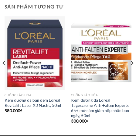
SẢN PHẨM TƯƠNG TỰ
CHỐNG LÃO HÓA
CHỐNG LÃO HÓA
Kem dưỡng da ban đêm Loreal
Kem dưỡng da Loreal
Revitalift Laser X3 Nacht, 50ml
Tagescreme Anti-Falten Experte
65+ mờ nám giảm nếp nhăn ban
580.000
₫
ngày, 50ml
300.000
₫