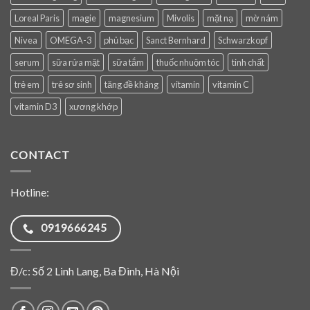
Loreal Paris
magie
magnesium
Mivolis
mặt nạ
mờ nám
Nivea
OMEGA-3
phủ bạc
Sanct Bernhard
Schwarzkopf
serum
sữa rửa mặt
sữa tắm
thuốc nhuộm tóc
tinh chất
trẻ em
trẻ sơ sinh
tăng đề kháng
vitamin
vitamin C
vitamin D3
xương khớp
CONTACT
Hotline:
0919666245
Đ/c: Số 2 Linh Lang, Ba Đình, Hà Nội