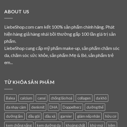
ABOUT US
LiebeShop.com cam kết 100% sản phẩm chính hãng. Phát
hiện hàng giả hàng nhái bồi thường gấp 100 lần giá trị sản
phẩm.
LiebeShop cung cấp mỹ phẩm make-up, sản phẩm chăm sóc
da, chăm sóc sức khỏe, sản phẩm Mẹ & Bé, sản phẩm trẻ
em...
TỪ KHÓA SẢN PHẨM
Balea
calcium
canxi
chống lão hoá
collagen
da khô
da nhạy cảm
denkmit
DHA
Doppelherz
dưỡng thể
dưỡng ẩm
dầu gội
dầu xả
garnier
giảm nếp nhăn
hữu cơ
kem chống nắng
kem dưỡng da
khoáng chất
khử mùi
kẽm