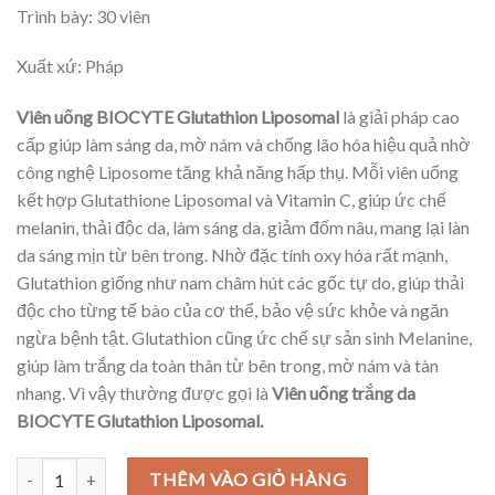
Trình bày: 30 viên
Xuất xứ: Pháp
Viên uống BIOCYTE Glutathion Liposomal
là giải pháp cao
cấp giúp làm sáng da, mờ nám và chống lão hóa hiệu quả nhờ
công nghệ Liposome tăng khả năng hấp thụ. Mỗi viên uống
kết hợp Glutathione Liposomal và Vitamin C, giúp ức chế
melanin, thải độc da, làm sáng da, giảm đốm nâu, mang lại làn
da sáng mịn từ bên trong. Nhờ đặc tính oxy hóa rất mạnh,
Glutathion giống như nam châm hút các gốc tự do, giúp thải
độc cho từng tế bào của cơ thể, bảo vệ sức khỏe và ngăn
ngừa bệnh tật. Glutathion cũng ức chế sự sản sinh Melanine,
giúp làm trắng da toàn thân từ bên trong, mờ nám và tàn
nhang. Vì vậy thường được gọi là
Viên uống trắng da
BIOCYTE Glutathion Liposomal.
Viên uống trắng da BIOCYTE Glutathion Liposomal, 30 viên số lượn
THÊM VÀO GIỎ HÀNG