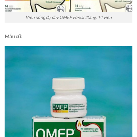
Viên uống dạ dày OMEP Hexal 20mg, 14 viên
Mẫu cũ: