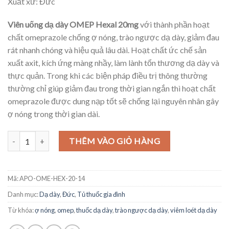
Xuất xứ: Đức
Viên uống dạ dày OMEP Hexal 20mg
với thành phần hoạt
chất omeprazole chống ợ nóng, trào ngược dạ dày, giảm đau
rát nhanh chóng và hiệu quả lâu dài. Hoạt chất ức chế sản
xuất axit, kích ứng màng nhầy, làm lành tổn thương dạ dày và
thực quản. Trong khi các biện pháp điều trị thông thường
thường chỉ giúp giảm đau trong thời gian ngắn thì hoạt chất
omeprazole được dung nạp tốt sẽ chống lại nguyên nhân gây
ợ nóng trong thời gian dài.
Viên uống dạ dày OMEP Hexal 20mg, 14 viên số lượng
THÊM VÀO GIỎ HÀNG
Mã:
APO-OME-HEX-20-14
Danh mục:
Dạ dày
,
Đức
,
Tủ thuốc gia đình
Từ khóa:
ợ nóng
,
omep
,
thuốc dạ dày
,
trào ngược dạ dày
,
viêm loét dạ dày