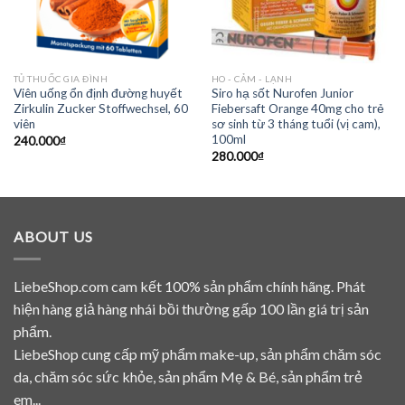
TỦ THUỐC GIA ĐÌNH
HO - CẢM - LẠNH
Viên uống ổn định đường huyết
Siro hạ sốt Nurofen Junior
Zirkulin Zucker Stoffwechsel, 60
Fiebersaft Orange 40mg cho trẻ
viên
sơ sinh từ 3 tháng tuổi (vị cam),
100ml
240.000
₫
280.000
₫
ABOUT US
LiebeShop.com cam kết 100% sản phẩm chính hãng. Phát
hiện hàng giả hàng nhái bồi thường gấp 100 lần giá trị sản
phẩm.
LiebeShop cung cấp mỹ phẩm make-up, sản phẩm chăm sóc
da, chăm sóc sức khỏe, sản phẩm Mẹ & Bé, sản phẩm trẻ
em...