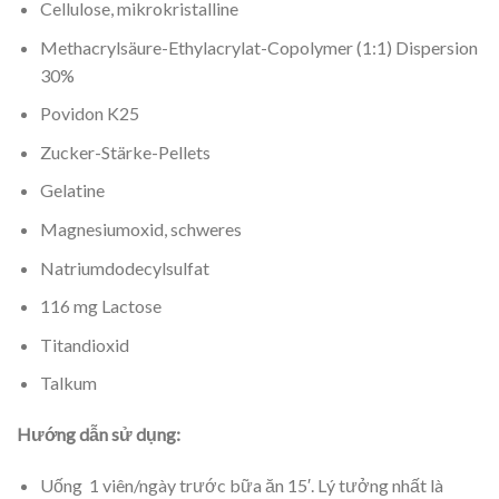
Cellulose, mikrokristalline
Methacrylsäure-Ethylacrylat-Copolymer (1:1) Dispersion
30%
Povidon K25
Zucker-Stärke-Pellets
Gelatine
Magnesiumoxid, schweres
Natriumdodecylsulfat
116 mg Lactose
Titandioxid
Talkum
Hướng dẫn sử dụng:
Uống 1 viên/ngày trước bữa ăn 15′. Lý tưởng nhất là