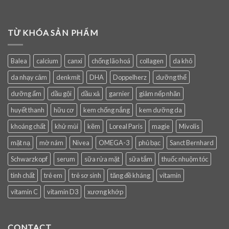
TỪ KHÓA SẢN PHẨM
Balea
calcium
canxi
chống lão hoá
collagen
da khô
da nhạy cảm
denkmit
DHA
Doppelherz
dưỡng thể
dưỡng ẩm
dầu gội
dầu xả
garnier
giảm nếp nhăn
huyết thanh
hữu cơ
kem chống nắng
kem dưỡng da
khoáng chất
khử mùi
kẽm
Loreal Paris
magie
Mivolis
mặt nạ
mờ nám
Nivea
OMEGA-3
phủ bạc
Sanct Bernhard
Schwarzkopf
serum
sữa rửa mặt
sữa tắm
thuốc nhuộm tóc
tinh chất
trẻ em
trẻ sơ sinh
tăng đề kháng
vitamin
vitamin C
vitamin D3
xương khớp
CONTACT