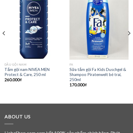
DẦU GỘI NAM
FA
Tắm gội nam NIVEA MEN
Sữa tắm gội Fa Kids Duschgel &
Protect & Care, 250 ml
Shampoo Piratenwelt bé trai,
250ml
260.000
₫
170.000
₫
ABOUT US
LiebeShop.com cam kết 100% sản phẩm chính hãng. Phát