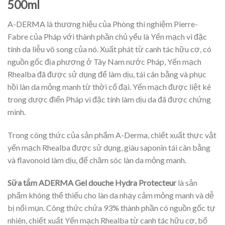
500ml
A-DERMA là thương hiệu của Phòng thí nghiệm Pierre-
Fabre của Pháp với thành phần chủ yếu là Yến mạch vì đặc
tính da liễu vô song của nó. Xuất phát từ canh tác hữu cơ, có
nguồn gốc địa phương ở Tây Nam nước Pháp, Yến mạch
Rhealba đã được sử dụng để làm dịu, tái cân bằng và phục
hồi làn da mỏng manh từ thời cổ đại. Yến mạch được liệt kê
trong dược điển Pháp vì đặc tính làm dịu da đã được chứng
minh.
Trong công thức của sản phẩm A-Derma, chiết xuất thực vật
yến mạch Rhealba được sử dụng, giàu saponin tái cân bằng
và flavonoid làm dịu, để chăm sóc làn da mỏng manh.
Sữa tắm ADERMA Gel douche Hydra Protecteur
là sản
phẩm không thể thiếu cho làn da nhạy cảm mỏng manh và dễ
bị nổi mụn. Công thức chứa 93% thành phần có nguồn gốc tự
nhiên, chiết xuất Yến mạch Rhealba từ canh tác hữu cơ, bổ