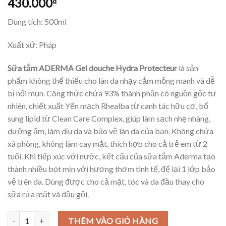
430.000
₫
Dung tích: 500ml
Xuất xứ: Pháp
Sữa tắm ADERMA Gel douche Hydra Protecteur
là sản
phẩm không thể thiếu cho làn da nhạy cảm mỏng manh và dễ
bị nổi mụn. Công thức chứa 93% thành phần có nguồn gốc tự
nhiên, chiết xuất Yến mạch Rhealba từ canh tác hữu cơ, bổ
sung lipid từ Clean Care Complex, giúp làm sạch nhẹ nhàng,
dưỡng ẩm, làm dịu da và bảo vệ làn da của bạn. Không chứa
xà phòng, không làm cay mắt, thích hợp cho cả trẻ em từ 2
tuổi. Khi tiếp xúc với nước, kết cấu của sữa tắm Aderma tạo
thành nhiều bọt mịn với hương thơm tinh tế, để lại 1 lớp bảo
vệ trên da. Dùng được cho cả mặt, tóc và da đầu thay cho
sữa rửa mặt và dầu gội.
Sữa tắm ADERMA Gel douche Hydra Protecteur 3in1 dưỡng ẩm, giả
THÊM VÀO GIỎ HÀNG