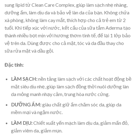
sung lipid từ Clean Care Complex, giúp làm sạch nhẹ nhàng,
dưỡng ẩm, làm dịu da và bảo vệ làn da của bạn. Không chứa
xà phòng, không làm cay mắt, thích hợp cho cả trẻ em từ 2
tuổi. Khi tiếp xúc với nước, kết cấu của sữa tắm Aderma tạo
thành nhiều bọt mịn với hương thơm tinh tế, để lại 1 lớp bảo
vệ trên da. Dùng được cho cả mặt, tóc và da đầu thay cho
sữa rửa mặt và dầu gội.
Đặc tính:
LÀM SẠCH:
nền tảng làm sạch với các chất hoạt động bề
mặt siêu dịu nhẹ, giúp làm sạch đồng thời nuôi dưỡng làn
da mỏng manh nhạy cảm, trung hòa nước cứng.
DƯỠNG ẨM:
giàu chất giữ ẩm chăm sóc da, giúp da
mềm mại và ngậm nước.
LÀM DỊU:
Chiết xuất yến mạch làm dịu da, giảm mẩn đỏ,
giảm viêm da, giảm mụn.