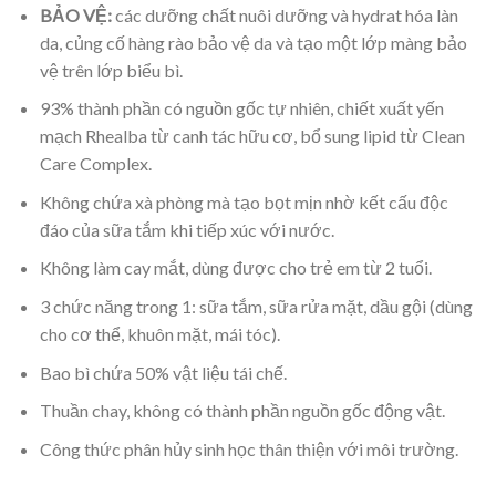
BẢO VỆ:
các dưỡng chất nuôi dưỡng và hydrat hóa làn
da, củng cố hàng rào bảo vệ da và tạo một lớp màng bảo
vệ trên lớp biểu bì.
93% thành phần có nguồn gốc tự nhiên, chiết xuất yến
mạch Rhealba từ canh tác hữu cơ, bổ sung lipid từ Clean
Care Complex.
Không chứa xà phòng mà tạo bọt mịn nhờ kết cấu độc
đáo của sữa tắm khi tiếp xúc với nước.
Không làm cay mắt, dùng được cho trẻ em từ 2 tuổi.
3 chức năng trong 1: sữa tắm, sữa rửa mặt, dầu gội (dùng
cho cơ thể, khuôn mặt, mái tóc).
Bao bì chứa 50% vật liệu tái chế.
Thuần chay, không có thành phần nguồn gốc động vật.
Công thức phân hủy sinh học thân thiện với môi trường.