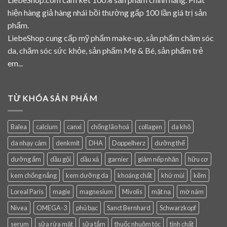
hiện hàng giả hàng nhái bồi thường gấp 100 lần giá trị sản
phẩm.
LiebeShop cung cấp mỹ phẩm make-up, sản phẩm chăm sóc
da, chăm sóc sức khỏe, sản phẩm Mẹ & Bé, sản phẩm trẻ
em...
TỪ KHÓA SẢN PHẨM
Balea
calcium
canxi
chống lão hoá
collagen
da khô
da nhạy cảm
denkmit
DHA
Doppelherz
dưỡng thể
dưỡng ẩm
dầu gội
dầu xả
garnier
giảm nếp nhăn
hữu cơ
kem chống nắng
kem dưỡng da
khoáng chất
khử mùi
kẽm
Loreal Paris
magie
magnesium
Mivolis
mặt nạ
mờ nám
Nivea
OMEGA-3
phủ bạc
Sanct Bernhard
Schwarzkopf
serum
sữa rửa mặt
sữa tắm
thuốc nhuộm tóc
tinh chất