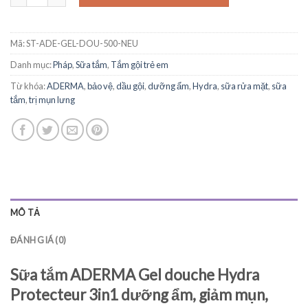
Mã:
ST-ADE-GEL-DOU-500-NEU
Danh mục:
Pháp
,
Sữa tắm
,
Tắm gội trẻ em
Từ khóa:
ADERMA
,
bảo vệ
,
dầu gội
,
dưỡng ẩm
,
Hydra
,
sữa rửa mặt
,
sữa
tắm
,
trị mụn lưng
MÔ TẢ
ĐÁNH GIÁ (0)
Sữa tắm ADERMA Gel douche Hydra
Protecteur 3in1 dưỡng ẩm, giảm mụn,