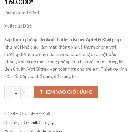
160.000
₫
Dung tích: 150ml
Xuất xứ: Đức
Sáp thơm phòng Denkmit Lufterfrischer Apfel & Kiwi
giúp
khử mùi khó chịu, làm mát không khí và thơm phòng với
hương thơm trái cây của kiwi và táo. Nó tạo ra một bầu
không khí thơm mát trong phòng của bạn và có tác dụng lên
đến 8 tuần. Với Bitrex – an toàn hơn cho trẻ em. Thiết kế xinh
xắn rất đẹp, có thể dùng để trang trí.
Sáp thơm phòng Denkmit Lufterfrischer Apfel & Kiwi hương táo và k
THÊM VÀO GIỎ HÀNG
Mã:
GD-DEN-LUF-APF-150
Danh mục:
Denkmit
,
Gia dụng
Từ khóa:
denkmit
,
sáp thơm phòng