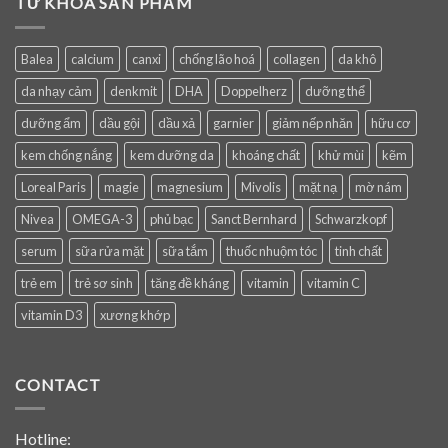
TỪ KHÓA SẢN PHẨM
Balea
calcium
canxi
chống lão hoá
collagen
da khô
da nhạy cảm
denkmit
DHA
Doppelherz
dưỡng thể
dưỡng ẩm
dầu gội
dầu xả
garnier
giảm nếp nhăn
hữu cơ
kem chống nắng
kem dưỡng da
khoáng chất
khử mùi
kẽm
Loreal Paris
magie
magnesium
Mivolis
mặt nạ
mờ nám
Nivea
OMEGA-3
phủ bạc
Sanct Bernhard
Schwarzkopf
serum
sữa rửa mặt
sữa tắm
thuốc nhuộm tóc
tinh chất
trẻ em
trẻ sơ sinh
tăng đề kháng
vitamin
vitamin C
vitamin D3
xương khớp
CONTACT
Hotline: