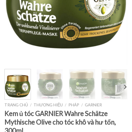
TRANG CHỦ
/
THƯƠNG HIỆU
/
PHÁP
/
GARNIER
Kem ủ tóc GARNIER Wahre Schätze
Mythische Olive cho tóc khô và hư tổn,
300ml