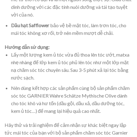
dinh dưỡng với các đặc tính nuôi dưỡng và tái tạo tuyệt
vời của nó.
Dầu hạt Safflower
bảo vệ bề mặt tóc, làm trơn tóc, cho
mái tóc không xơ rối, trở nên mềm mượt dễ chải.
Hướng dẫn sử dụng:
Lấy một lượng kem ủ tóc vừa đủ thoa lên tóc ướt, matxa
nhẹ nhàng để lớp kem ủ tóc phủ lên tóc như một lớp mặt
nạ chăm sóc tóc chuyên sâu. Sau 3-5 phút xả lại tóc bằng
nước sạch.
Nên dùng kết hợp các sản phẩm cùng bộ sản phẩm chăm
sóc tóc GARNIER Wahre Schätze Mythische Olive dành
cho tóc khô và hư tổn (dầu gội, dầu xả, dầu dưỡng tóc,
kem ủ tóc…) để mang lại hiệu quả cao nhất.
Hãy thử và trải nghiệm để cảm nhận sự khác biệt ngay lập
tức mái tóc của bạn với bộ sản phẩm chăm sóc tóc Garnier