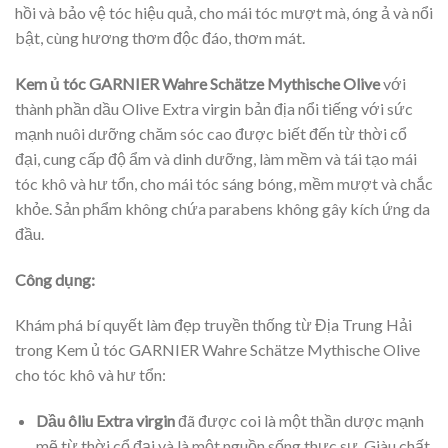
hồi và bảo vệ tóc hiệu quả, cho mái tóc mượt mà, óng ả và nổi
bật, cùng hương thơm độc đáo, thơm mát.
Kem ủ tóc GARNIER Wahre Schätze Mythische Olive
với
thành phần dầu Olive Extra virgin bản địa nổi tiếng với sức
mạnh nuôi dưỡng chăm sóc cao được biết đến từ thời cổ
đại, cung cấp độ ẩm và dinh dưỡng, làm mềm và tái tạo mái
tóc khô và hư tổn, cho mái tóc sáng bóng, mềm mượt và chắc
khỏe. Sản phẩm không chứa parabens không gây kích ứng da
đầu.
Công dụng:
Khám phá bí quyết làm đẹp truyền thống từ Địa Trung Hải
trong Kem ủ tóc GARNIER Wahre Schätze Mythische Olive
cho tóc khô và hư tổn:
Dầu ôliu Extra virgin
đã được coi là một thần dược mạnh
mẽ từ thời cổ đại và là một nguồn sống thực sự. Giàu chất