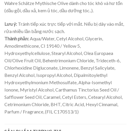
Wahre Schätze Mythische Olive dành cho tóc khô và hư tổn
(dầu gội, dầu xả, kem ủ tóc, dầu dưỡng tóc..).
Lưu ý:
Tránh tiếp xúc trực tiếp với mắt. Nếu bị dây vào mắt,
rửa nhiều lần bằng nước sạch.
Thành phần:
Aqua/Water, Cetyl Alcohol, Glycerin,
Amodimethicone, CI 19140 / Yellow 5,
Hydroxyethylcellulose, Stearyl Alcohol, Olea Europaea
Oil/Olive Fruit Oil, Behentrimonium Chloride, Trideceth-6,
Chlorhexidine Digluconate, Limonene, Benzyl Salicylate,
Benzyl Alcohol, Isopropyl Alcohol, Dipalmitoylethyl
Hydroxyethylmonium Methosulfate, Alpha-Isomethyl
Ionone, Myristyl Alcohol, Carthamus Tinctorius Seed Oil /
Safflower Seed Oil, Caramel, Cetyl Esters, Cetearyl Alcohol,
Cetrimonium Chloride, BHT, Citric Acid, Hexyl Cinnamal,
Parfum / Fragrance, (FIL C170513/1)