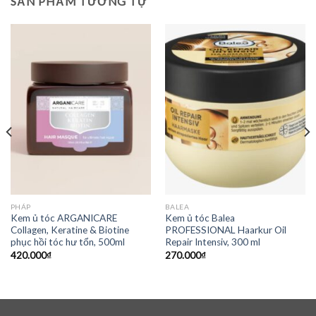
SẢN PHẨM TƯƠNG TỰ
PHÁP
BALEA
Kem ủ tóc ARGANICARE
Kem ủ tóc Balea
Collagen, Keratine & Biotine
PROFESSIONAL Haarkur Oil
phục hồi tóc hư tổn, 500ml
Repair Intensiv, 300 ml
420.000
₫
270.000
₫