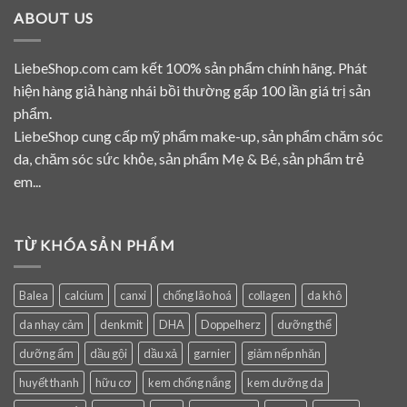
ABOUT US
LiebeShop.com cam kết 100% sản phẩm chính hãng. Phát
hiện hàng giả hàng nhái bồi thường gấp 100 lần giá trị sản
phẩm.
LiebeShop cung cấp mỹ phẩm make-up, sản phẩm chăm sóc
da, chăm sóc sức khỏe, sản phẩm Mẹ & Bé, sản phẩm trẻ
em...
TỪ KHÓA SẢN PHẨM
Balea
calcium
canxi
chống lão hoá
collagen
da khô
da nhạy cảm
denkmit
DHA
Doppelherz
dưỡng thể
dưỡng ẩm
dầu gội
dầu xả
garnier
giảm nếp nhăn
huyết thanh
hữu cơ
kem chống nắng
kem dưỡng da