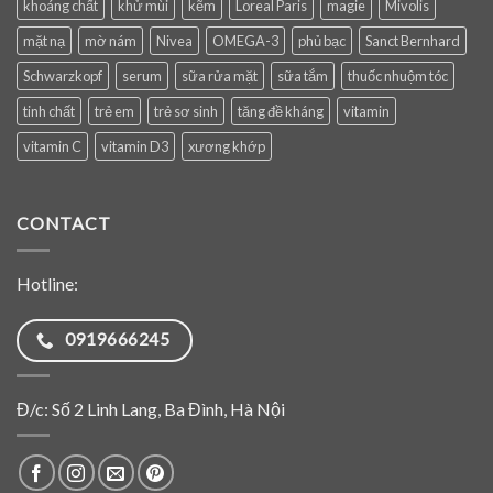
khoáng chất
khử mùi
kẽm
Loreal Paris
magie
Mivolis
mặt nạ
mờ nám
Nivea
OMEGA-3
phủ bạc
Sanct Bernhard
Schwarzkopf
serum
sữa rửa mặt
sữa tắm
thuốc nhuộm tóc
tinh chất
trẻ em
trẻ sơ sinh
tăng đề kháng
vitamin
vitamin C
vitamin D3
xương khớp
CONTACT
Hotline:
0919666245
Đ/c: Số 2 Linh Lang, Ba Đình, Hà Nội